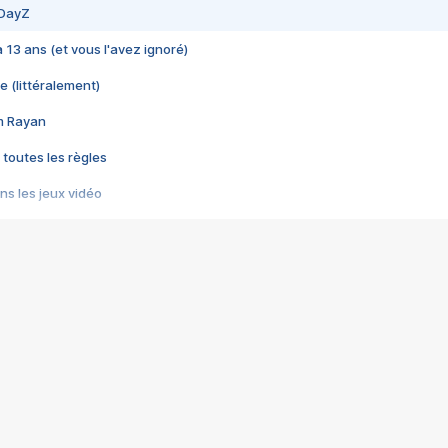
 DayZ
 a 13 ans (et vous l'avez ignoré)
e (littéralement)
im Rayan
 toutes les règles
s les jeux vidéo
us choquant de Rockstar ? - Le scandale BULLY
e plus moche de Steam
du RÊVE tourne au CAUCHEMAR
pendant 8 heures
it… à tort
umiliés par un jeu vidéo
ire - Final Fantasy 8