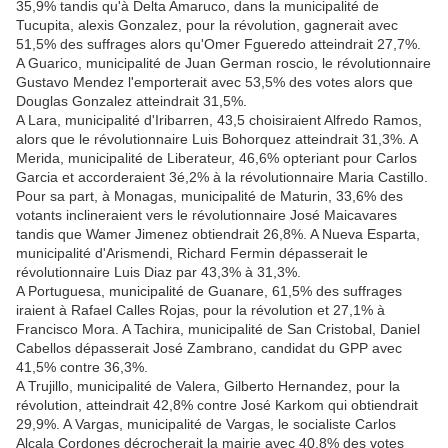
35,9% tandis qu'à Delta Amaruco, dans la municipalité de
Tucupita, alexis Gonzalez, pour la révolution, gagnerait avec
51,5% des suffrages alors qu'Omer Fgueredo atteindrait 27,7%.
A Guarico, municipalité de Juan German roscio, le révolutionnaire
Gustavo Mendez l'emporterait avec 53,5% des votes alors que
Douglas Gonzalez atteindrait 31,5%.
A Lara, municipalité d'Iribarren, 43,5 choisiraient Alfredo Ramos,
alors que le révolutionnaire Luis Bohorquez atteindrait 31,3%. A
Merida, municipalité de Liberateur, 46,6% opteriant pour Carlos
Garcia et accorderaient 3é,2% à la révolutionnaire Maria Castillo.
Pour sa part, à Monagas, municipalité de Maturin, 33,6% des
votants inclineraient vers le révolutionnaire José Maicavares
tandis que Wamer Jimenez obtiendrait 26,8%. A Nueva Esparta,
municipalité d'Arismendi, Richard Fermin dépasserait le
révolutionnaire Luis Diaz par 43,3% à 31,3%.
A Portuguesa, municipalité de Guanare, 61,5% des suffrages
iraient à Rafael Calles Rojas, pour la révolution et 27,1% à
Francisco Mora. A Tachira, municipalité de San Cristobal, Daniel
Cabellos dépasserait José Zambrano, candidat du GPP avec
41,5% contre 36,3%.
A Trujillo, municipalité de Valera, Gilberto Hernandez, pour la
révolution, atteindrait 42,8% contre José Karkom qui obtiendrait
29,9%. A Vargas, municipalité de Vargas, le socialiste Carlos
Alcala Cordones décrocherait la mairie avec 40,8% des votes