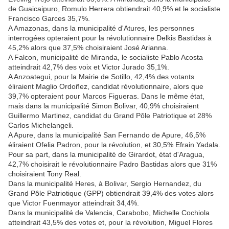
de Guaicaipuro, Romulo Herrera obtiendrait 40,9% et le socialiste
Francisco Garces 35,7%.
A Amazonas, dans la municipalité d'Atures, les personnes
interrogées opteraient pour la révolutionnaire Delkis Bastidas à
45,2% alors que 37,5% choisiraient José Arianna.
A Falcon, municipalité de Miranda, le socialiste Pablo Acosta
atteindrait 42,7% des voix et Victor Jurado 35,1%.
A Anzoategui, pour la Mairie de Sotillo, 42,4% des votants
éliraient Maglio Ordoñez, candidat révolutionnaire, alors que
39,7% opteraient pour Marcos Figueras. Dans le même état,
mais dans la municipalité Simon Bolivar, 40,9% choisiraient
Guillermo Martinez, candidat du Grand Pôle Patriotique et 28%
Carlos Michelangeli.
A Apure, dans la municipalité San Fernando de Apure, 46,5%
éliraient Ofelia Padron, pour la révolution, et 30,5% Efrain Yadala.
Pour sa part, dans la municipalité de Girardot, état d'Aragua,
42,7% choisirait le révolutionnaire Padro Bastidas alors que 31%
choisiraient Tony Real.
Dans la municipalité Heres, à Bolivar, Sergio Hernandez, du
Grand Pôle Patriotique (GPP) obtiendrait 39,4% des votes alors
que Victor Fuenmayor atteindrait 34,4%.
Dans la municipalité de Valencia, Carabobo, Michelle Cochiola
atteindrait 43,5% des votes et, pour la révolution, Miguel Flores