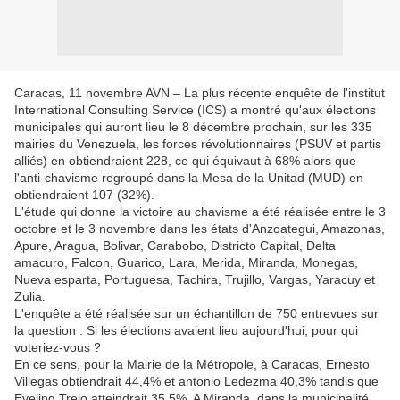
Caracas, 11 novembre AVN – La plus récente enquête de l'institut
International Consulting Service (ICS) a montré qu'aux élections
municipales qui auront lieu le 8 décembre prochain, sur les 335
mairies du Venezuela, les forces révolutionnaires (PSUV et partis
alliés) en obtiendraient 228, ce qui équivaut à 68% alors que
l'anti-chavisme regroupé dans la Mesa de la Unitad (MUD) en
obtiendraient 107 (32%).
L'étude qui donne la victoire au chavisme a été réalisée entre le 3
octobre et le 3 novembre dans les états d'Anzoategui, Amazonas,
Apure, Aragua, Bolivar, Carabobo, Districto Capital, Delta
amacuro, Falcon, Guarico, Lara, Merida, Miranda, Monegas,
Nueva esparta, Portuguesa, Tachira, Trujillo, Vargas, Yaracuy et
Zulia.
L'enquête a été réalisée sur un échantillon de 750 entrevues sur
la question : Si les élections avaient lieu aujourd'hui, pour qui
voteriez-vous ?
En ce sens, pour la Mairie de la Métropole, à Caracas, Ernesto
Villegas obtiendrait 44,4% et antonio Ledezma 40,3% tandis que
Eveling Trejo atteindrait 35,5%. A Miranda, dans la municipalité