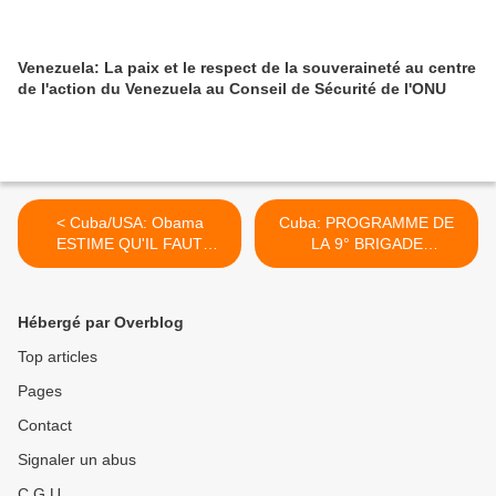
Venezuela: La paix et le respect de la souveraineté au centre
de l'action du Venezuela au Conseil de Sécurité de l'ONU
< Cuba/USA: Obama
Cuba: PROGRAMME DE
ESTIME QU'IL FAUT
LA 9° BRIGADE
CHANGER LES
INTERNATIONALE 1° MAI
RELATIONS AMERICANO-
du 27 avril au 11 MAI 2014
CUBAINES
>
Hébergé par Overblog
Top articles
Pages
Contact
Signaler un abus
C.G.U.