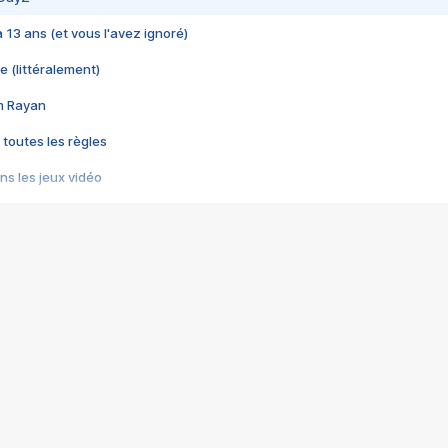
 a 13 ans (et vous l'avez ignoré)
e (littéralement)
im Rayan
 toutes les règles
s les jeux vidéo
us choquant de Rockstar ? - Le scandale BULLY
e plus moche de Steam
du RÊVE tourne au CAUCHEMAR
pendant 8 heures
it… à tort
umiliés par un jeu vidéo
ire - Final Fantasy 8