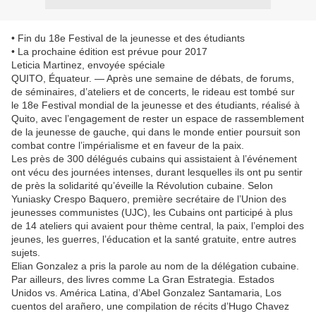
• Fin du 18e Festival de la jeunesse et des étudiants
• La prochaine édition est prévue pour 2017
Leticia Martinez, envoyée spéciale
QUITO, Équateur. — Après une semaine de débats, de forums,
de séminaires, d’ateliers et de concerts, le rideau est tombé sur
le 18e Festival mondial de la jeunesse et des étudiants, réalisé à
Quito, avec l’engagement de rester un espace de rassemblement
de la jeunesse de gauche, qui dans le monde entier poursuit son
combat contre l’impérialisme et en faveur de la paix.
Les près de 300 délégués cubains qui assistaient à l’événement
ont vécu des journées intenses, durant lesquelles ils ont pu sentir
de près la solidarité qu’éveille la Révolution cubaine. Selon
Yuniasky Crespo Baquero, première secrétaire de l’Union des
jeunesses communistes (UJC), les Cubains ont participé à plus
de 14 ateliers qui avaient pour thème central, la paix, l’emploi des
jeunes, les guerres, l’éducation et la santé gratuite, entre autres
sujets.
Elian Gonzalez a pris la parole au nom de la délégation cubaine.
Par ailleurs, des livres comme La Gran Estrategia. Estados
Unidos vs. América Latina, d’Abel Gonzalez Santamaria, Los
cuentos del arañero, une compilation de récits d’Hugo Chavez