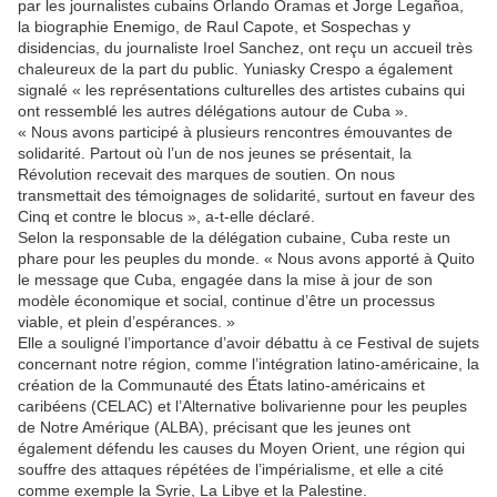
par les journalistes cubains Orlando Oramas et Jorge Legañoa,
la biographie Enemigo, de Raul Capote, et Sospechas y
disidencias, du journaliste Iroel Sanchez, ont reçu un accueil très
chaleureux de la part du public. Yuniasky Crespo a également
signalé « les représentations culturelles des artistes cubains qui
ont ressemblé les autres délégations autour de Cuba ».
« Nous avons participé à plusieurs rencontres émouvantes de
solidarité. Partout où l’un de nos jeunes se présentait, la
Révolution recevait des marques de soutien. On nous
transmettait des témoignages de solidarité, surtout en faveur des
Cinq et contre le blocus », a-t-elle déclaré.
Selon la responsable de la délégation cubaine, Cuba reste un
phare pour les peuples du monde. « Nous avons apporté à Quito
le message que Cuba, engagée dans la mise à jour de son
modèle économique et social, continue d’être un processus
viable, et plein d’espérances. »
Elle a souligné l’importance d’avoir débattu à ce Festival de sujets
concernant notre région, comme l’intégration latino-américaine, la
création de la Communauté des États latino-américains et
caribéens (CELAC) et l’Alternative bolivarienne pour les peuples
de Notre Amérique (ALBA), précisant que les jeunes ont
également défendu les causes du Moyen Orient, une région qui
souffre des attaques répétées de l’impérialisme, et elle a cité
comme exemple la Syrie, La Libye et la Palestine.