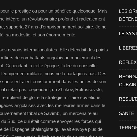
en pour le prestige ou pour un bénéfice quelconque. Mais
LES OR
e intègre, un révolutionnaire profond et radicalement
DEFEN
sme, supporta 27 ans d'emprisonnement solitaire. Je ne
LE SYS
té, sa modestie, et son énorme mérite.
LIBEREZ
s devoirs internationalistes. Elle défendait des points
 milliers de combattants angolais au maniement des
REFLEX
. Cependant, à cette époque, l'idée du conseiller
 l'équipement militaire, nous ne la partagions pas. Des
REORGA
ne santé entraient constamment dans les unités de son
CUBAIN
ipal n'était pas, cependant, un Zhukov, Rokossovski,
mplirent de gloire la stratégie militaire soviétique.
RESULT
rigades angolaises avec les meilleures armes dans le
e gouvernement tribal de Savimbi, un mercenaire au
SANTE
e du Sud, ce qui était comme envoyer les forces qui
TERROR
ère de l'Espagne phalangiste qui avait envoyé plus de