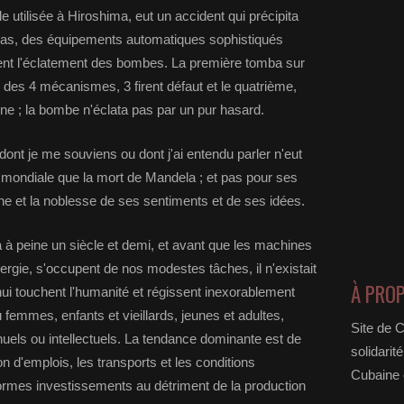
le utilisée à Hiroshima, eut un accident qui précipita
ls cas, des équipements automatiques sophistiqués
nt l'éclatement des bombes. La première tomba sur
 des 4 mécanismes, 3 firent défaut et le quatrième,
eine ; la bombe n'éclata pas par un pur hasard.
nt je me souviens ou dont j'ai entendu parler n'eut
e mondiale que la mort de Mandela ; et pas pour ses
ne et la noblesse de ses sentiments et de ses idées.
y a à peine un siècle et demi, et avant que les machines
nergie, s'occupent de nos modestes tâches, il n'existait
À PRO
i touchent l'humanité et régissent inexorablement
mmes, enfants et vieillards, jeunes et adultes,
Site de 
nuels ou intellectuels. La tendance dominante est de
solidarit
ion d'emplois, les transports et les conditions
Cubaine e
rmes investissements au détriment de la production