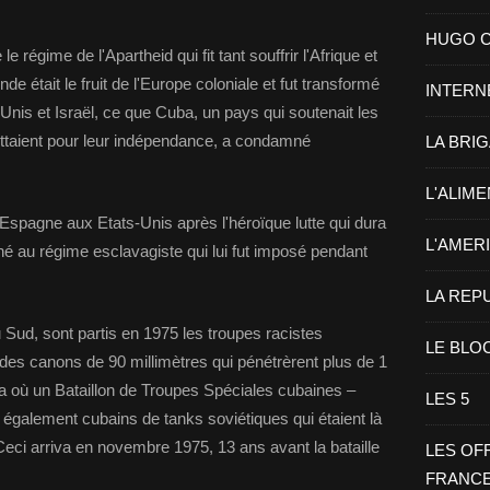
HUGO CHA
régime de l'Apartheid qui fit tant souffrir l'Afrique et
de était le fruit de l'Europe coloniale et fut transformé
INTERN
Unis et Israël, ce que Cuba, un pays qui soutenait les
luttaient pour leur indépendance, a condamné
LA BRI
L'ALIM
l'Espagne aux Etats-Unis après l'héroïque lutte qui dura
L'AMER
né au régime esclavagiste qui lui fut imposé pendant
LA REP
 Sud, sont partis en 1975 les troupes racistes
LE BLO
des canons de 90 millimètres qui pénétrèrent plus de 1
 où un Bataillon de Troupes Spéciales cubaines –
LES 5
 également cubains de tanks soviétiques qui étaient là
Ceci arriva en novembre 1975, 13 ans avant la bataille
LES OF
FRANC