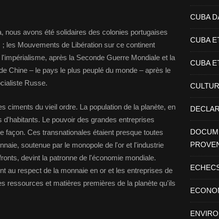
CUBA D
, nous avons été solidaires des colonies portugaises
CUBA E
 ; les Mouvements de Libération sur ce continent
 l'impérialisme, après la Seconde Guerre Mondiale et la
CUBA E
 de Chine – le pays le plus peuplé du monde – après le
cialiste Russe.
CULTU
s ciments du vieil ordre. La population de la planète, en
DECLAR
ns d'habitants. Le pouvoir des grandes entreprises
DOCUME
 façon. Ces transnationales étaient presque toutes
PROVE
aie, soutenue par le monopole de l'or et l'industrie
 fronts, devint la patronne de l'économie mondiale.
ECHEC
t au respect de la monnaie en or et les entreprises de
s ressources et matières premières de la planète qu'ils
ECONO
ENVIR