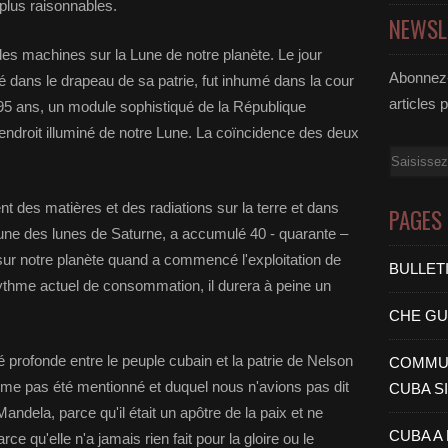
 plus raisonnables.
NEWSL
des machines sur la Lune de notre planète. Le jour
Abonnez-
ans le drapeau de sa patrie, fut inhumé dans la cour
articles 
a 95 ans, un module sophistiqué de la République
endroit illuminé de notre Lune. La coïncidence des deux
Email
nt des matières et des radiations sur la terre et dans
PAGES
, une des lunes de Saturne, a accumulé 40 - quarante –
it sur notre planète quand a commencé l'exploitation de
BULLET
u rythme actuel de consommation, il durera à peine un
CHE G
é profonde entre le peuple cubain et la patrie de Nelson
COMMUN
ême pas été mentionné et duquel nous n'avions pas dit
CUBA S
ndela, parce qu'il était un apôtre de la paix et ne
CUBA A
e qu'elle n'a jamais rien fait pour la gloire ou le