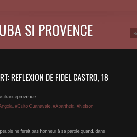
CUBA SI PROVENCE
T: REFLEXION DE FIDEL CASTRO, 18
asifranceprovence
Angola
,
#Cuito Cuanavale
,
#Apartheid
,
#Nelson
re peuple ne ferait pas honneur à sa parole quand, dans