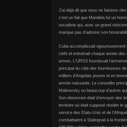
J'ai déjà dit que nous ne faisions ri
c'est un fait que Mandela fut un homm
socialiste qui, avec un grand stoïci
manque pas d'admirer son honorabili
Cuba accomplissait rigoureusement se
clefs et entraînait chaque année des
armes. L'URSS fournissait l'armement
principal du côté des fournisseurs de
milliers d'Angolais jeunes et en bon
armée naissante. Le conseiller princ
Malinovsky ou beaucoup d'autres qui re
Son obsession était d'envoyer des b
territoire où était supposé résider l
service des Etats-Unis et de l'Afriqu
combattaient à Stalingrad à la fronti