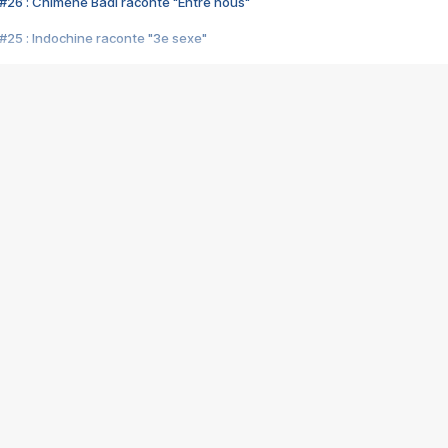
#26 : Chimène Badi raconte "Entre nous"
#25 : Indochine raconte "3e sexe"
#24 : Zaho raconte "C'est chelou"
#23 : Patrick Bruel raconte "Au café des délices"
#22 : Kyo raconte "Le chemin"
#21 : Nolwenn Leroy raconte "Cassé"
#20 : Patrick Hernandez raconte "Born to be alive"
#19 : Lorie raconte "Près de moi"
#18 : Michael Jones raconte "A nos actes manqués" (avec Jean-Jacque
#17 : Khaled raconte "Aïcha"
#16 : Corneille raconte "Parce qu'on vient de loin"
#15 : Indochine raconte "L'aventurier"
14 : Lorie raconte "Sur un air latino"