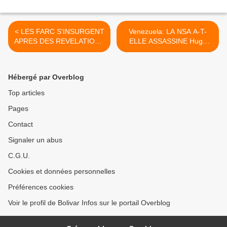
< LES FARC S'INSURGENT
Venezuela: LA NSA A-T-
APRES DES REVELATIONS
ELLE ASSASSINE Hugo
SUR L'AIDE SECRETE DE
Chavez? >
LA CIA A LA Colombie
Hébergé par Overblog
Top articles
Pages
Contact
Signaler un abus
C.G.U.
Cookies et données personnelles
Préférences cookies
Voir le profil de Bolivar Infos sur le portail Overblog