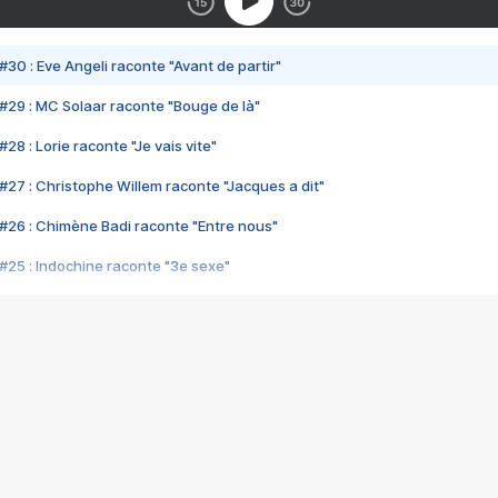
#30 : Eve Angeli raconte "Avant de partir"
#29 : MC Solaar raconte "Bouge de là"
28 : Lorie raconte "Je vais vite"
#27 : Christophe Willem raconte "Jacques a dit"
#26 : Chimène Badi raconte "Entre nous"
#25 : Indochine raconte "3e sexe"
#24 : Zaho raconte "C'est chelou"
#23 : Patrick Bruel raconte "Au café des délices"
#22 : Kyo raconte "Le chemin"
#21 : Nolwenn Leroy raconte "Cassé"
#20 : Patrick Hernandez raconte "Born to be alive"