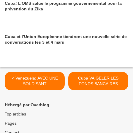
Cuba: L’OMS salue le programme gouvernemental pour la
prévention du Zika
Cuba et l’Union Européenne tiendront une nouvelle série de
conversations les 3 et 4 mars
< Venezuela: AVEC UNE
Cuba VA GELER LES
SOI-DISANT
FONDS BANCAIRES
"DEVALUATION", LA
ETRANGERS LIES A Al-
DROITE PRETEND
Quaida >
DISTORDRE LES
Hébergé par Overblog
MESURES ECONOMIQUES
Top articles
Pages
Contact