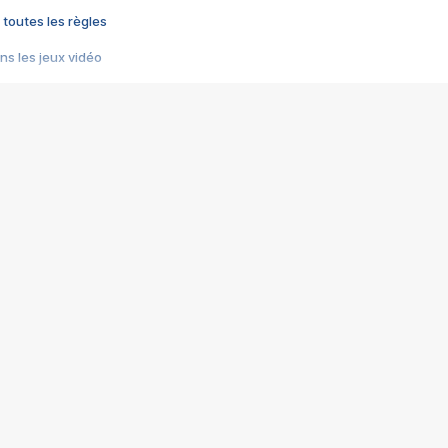
 toutes les règles
s les jeux vidéo
us choquant de Rockstar ? - Le scandale BULLY
e plus moche de Steam
du RÊVE tourne au CAUCHEMAR
pendant 8 heures
it… à tort
umiliés par un jeu vidéo
ire - Final Fantasy 8
ti un empire - Age of Empires
story DOFUS
tard, il crée l'un des pires jeux de tous les temps, MindsEye.