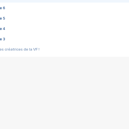
e 6
e 5
e 4
e 3
s créatrices de la VF !
e 2
e 1
e Mektoub My Love arrive enfin ! Rencontre avec Shaïn Boumedine et Sal
i : après Toni en famille
elle réalise le bouleversant Dites lui que je l'aime
ais ! Rencontre autour de Vie privée de Rebecca Zlotowski
 de Marguerite, Grave... Rencontre avec Ella Rumpf