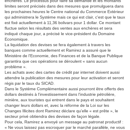
enchères. Le processus pour faire sa demande et les montants
limites seront précisés dans des mesures que promulguera dans
les prochaines heures le Centre national du Commerce Extérieur
qui administrera le Système mais ce qui est clair, c'est que le taux
est fixé actuellement à 11,36 bolivars pour 1 dollar. Ce montant
fluctue selon les résultats des ventes aux enchères et sera
indiqué chaque jour, a précisé le vice-président du Domaine
Economique.
La liquidation des devises se fera également à travers les
banques comme actuellement et Ramirez a assuré que le
Ministère de l'Economie, des Finances et de la Banque Publique
garantira que ces opérations se déroulent « sans aucun
problème ».
Les achats avec des cartes de crédit par internet doivent aussi
attendre la publication des mesures pour leur activation et seront
régis par le taux du SICAD.
Dans le Système Complémentaire aussi pourront être offerts des
dollars destinés à l'investissement dans l'industrie pétrolière,
minière, aux touristes qui entrent dans le pays et souhaitent
changer leurs dollars et, avec la réforme de la Loi sur les
Changes Illicites dont Ramirez déclare qu'elle « est prête », le
secteur privé obtiendra des devises de façon légale.
Pour cela, Ramirez a envoyé un message au patronat productif :
« Ne vous laissez pas escroquer par le marché parallèle, ne vous