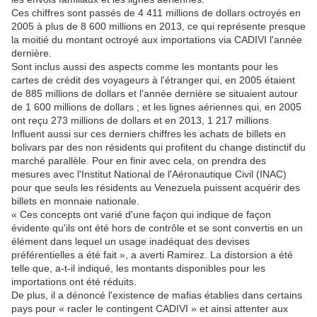
Ces chiffres sont passés de 4 411 millions de dollars octroyés en
2005 à plus de 8 600 millions en 2013, ce qui représente presque
la moitié du montant octroyé aux importations via CADIVI l'année
dernière.
Sont inclus aussi des aspects comme les montants pour les
cartes de crédit des voyageurs à l'étranger qui, en 2005 étaient
de 885 millions de dollars et l'année dernière se situaient autour
de 1 600 millions de dollars ; et les lignes aériennes qui, en 2005
ont reçu 273 millions de dollars et en 2013, 1 217 millions.
Influent aussi sur ces derniers chiffres les achats de billets en
bolivars par des non résidents qui profitent du change distinctif du
marché parallèle. Pour en finir avec cela, on prendra des
mesures avec l'Institut National de l'Aéronautique Civil (INAC)
pour que seuls les résidents au Venezuela puissent acquérir des
billets en monnaie nationale.
« Ces concepts ont varié d'une façon qui indique de façon
évidente qu'ils ont été hors de contrôle et se sont convertis en un
élément dans lequel un usage inadéquat des devises
préférentielles a été fait », a averti Ramirez. La distorsion a été
telle que, a-t-il indiqué, les montants disponibles pour les
importations ont été réduits.
De plus, il a dénoncé l'existence de mafias établies dans certains
pays pour « racler le contingent CADIVI » et ainsi attenter aux