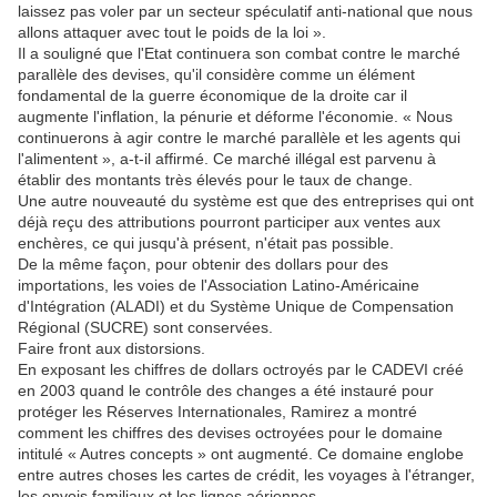
laissez pas voler par un secteur spéculatif anti-national que nous
allons attaquer avec tout le poids de la loi ».
Il a souligné que l'Etat continuera son combat contre le marché
parallèle des devises, qu'il considère comme un élément
fondamental de la guerre économique de la droite car il
augmente l'inflation, la pénurie et déforme l'économie. « Nous
continuerons à agir contre le marché parallèle et les agents qui
l'alimentent », a-t-il affirmé. Ce marché illégal est parvenu à
établir des montants très élevés pour le taux de change.
Une autre nouveauté du système est que des entreprises qui ont
déjà reçu des attributions pourront participer aux ventes aux
enchères, ce qui jusqu'à présent, n'était pas possible.
De la même façon, pour obtenir des dollars pour des
importations, les voies de l'Association Latino-Américaine
d'Intégration (ALADI) et du Système Unique de Compensation
Régional (SUCRE) sont conservées.
Faire front aux distorsions.
En exposant les chiffres de dollars octroyés par le CADEVI créé
en 2003 quand le contrôle des changes a été instauré pour
protéger les Réserves Internationales, Ramirez a montré
comment les chiffres des devises octroyées pour le domaine
intitulé « Autres concepts » ont augmenté. Ce domaine englobe
entre autres choses les cartes de crédit, les voyages à l'étranger,
les envois familiaux et les lignes aériennes.