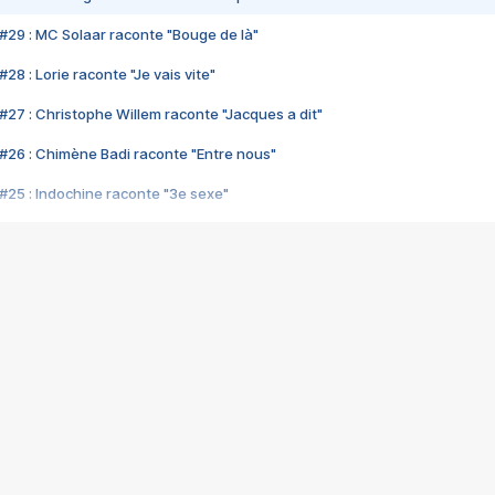
#29 : MC Solaar raconte "Bouge de là"
28 : Lorie raconte "Je vais vite"
#27 : Christophe Willem raconte "Jacques a dit"
#26 : Chimène Badi raconte "Entre nous"
#25 : Indochine raconte "3e sexe"
#24 : Zaho raconte "C'est chelou"
#23 : Patrick Bruel raconte "Au café des délices"
#22 : Kyo raconte "Le chemin"
#21 : Nolwenn Leroy raconte "Cassé"
#20 : Patrick Hernandez raconte "Born to be alive"
#19 : Lorie raconte "Près de moi"
#18 : Michael Jones raconte "A nos actes manqués" (avec Jean-Jacque