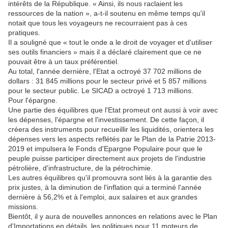
intérêts de la République. « Ainsi, ils nous raclaient les
ressources de la nation », a-t-il soutenu en même temps qu'il
notait que tous les voyageurs ne recourraient pas à ces
pratiques.
Il a souligné que « tout le onde a le droit de voyager et d'utiliser
ses outils financiers » mais il a déclaré clairement que ce ne
pouvait être à un taux préférentiel.
Au total, l'année dernière, l'Etat a octroyé 37 702 millions de
dollars : 31 845 millions pour le secteur privé et 5 857 millions
pour le secteur public. Le SICAD a octroyé 1 713 millions.
Pour l'épargne.
Une partie des équilibres que l'Etat promeut ont aussi à voir avec
les dépenses, l'épargne et l'investissement. De cette façon, il
créera des instruments pour recueillir les liquidités, orientera les
dépenses vers les aspects reflétés par le Plan de la Patrie 2013-
2019 et impulsera le Fonds d'Epargne Populaire pour que le
peuple puisse participer directement aux projets de l'industrie
pétrolière, d'infrastructure, de la pétrochimie.
Les autres équilibres qu'il promouvra sont liés à la garantie des
prix justes, à la diminution de l'inflation qui a terminé l'année
dernière à 56,2% et à l'emploi, aux salaires et aux grandes
missions.
Bientôt, il y aura de nouvelles annonces en relations avec le Plan
d'Importations en détails, les politiques pour 11 moteurs de