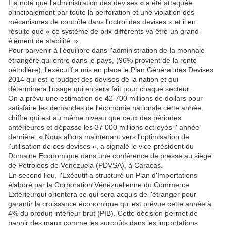
Il a noté que l'administration des devises « a été attaquée
principalement par toute la perforation et une violation des
mécanismes de contrôle dans l'octroi des devises » et il en
résulte que « ce système de prix différents va être un grand
élément de stabilité. »
Pour parvenir à l'équilibre dans l'administration de la monnaie
étrangère qui entre dans le pays, (96% provient de la rente
pétrolière), l'exécutif a mis en place le Plan Général des Devises
2014 qui est le budget des devises de la nation et qui
déterminera l'usage qui en sera fait pour chaque secteur.
On a prévu une estimation de 42 700 millions de dollars pour
satisfaire les demandes de l'économie nationale cette année,
chiffre qui est au même niveau que ceux des périodes
antérieures et dépasse les 37 000 millions octroyés l' année
dernière. « Nous allons maintenant vers l'optimisation de
l'utilisation de ces devises », a signalé le vice-président du
Domaine Economique dans une conférence de presse au siège
de Petroleos de Venezuela (PDVSA), à Caracas.
En second lieu, l'Exécutif a structuré un Plan d'Importations
élaboré par la Corporation Vénézuelienne du Commerce
Extérieurqui orientera ce qui sera acquis de l'étranger pour
garantir la croissance économique qui est prévue cette année à
4% du produit intérieur brut (PIB). Cette décision permet de
bannir des maux comme les surcoûts dans les importations