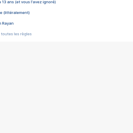
 a 13 ans (et vous l'avez ignoré)
e (littéralement)
im Rayan
 toutes les règles
s les jeux vidéo
us choquant de Rockstar ? - Le scandale BULLY
e plus moche de Steam
du RÊVE tourne au CAUCHEMAR
pendant 8 heures
it… à tort
umiliés par un jeu vidéo
ire - Final Fantasy 8
ti un empire - Age of Empires