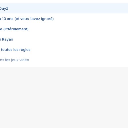
 DayZ
 a 13 ans (et vous l'avez ignoré)
e (littéralement)
im Rayan
 toutes les règles
s les jeux vidéo
us choquant de Rockstar ? - Le scandale BULLY
e plus moche de Steam
du RÊVE tourne au CAUCHEMAR
pendant 8 heures
it… à tort
umiliés par un jeu vidéo