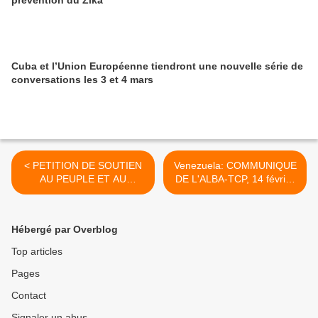
prévention du Zika
Cuba et l’Union Européenne tiendront une nouvelle série de
conversations les 3 et 4 mars
< PETITION DE SOUTIEN
Venezuela: COMMUNIQUE
AU PEUPLE ET AU
DE L'ALBA-TCP, 14 février
GOUVERNEMENT
2014 >
BOLIVARIEN DU Venezuela
Hébergé par Overblog
Top articles
Pages
Contact
Signaler un abus