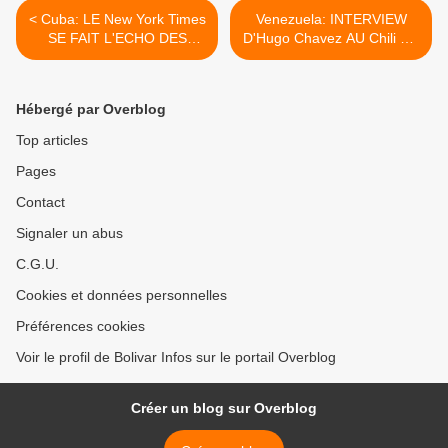
< Cuba: LE New York Times
Venezuela: INTERVIEW
SE FAIT L'ECHO DES
D'Hugo Chavez AU Chili EN
TRANSFORMATIONS EN
1994 >
COURS A Cuba
Hébergé par Overblog
Top articles
Pages
Contact
Signaler un abus
C.G.U.
Cookies et données personnelles
Préférences cookies
Voir le profil de Bolivar Infos sur le portail Overblog
Créer un blog sur Overblog