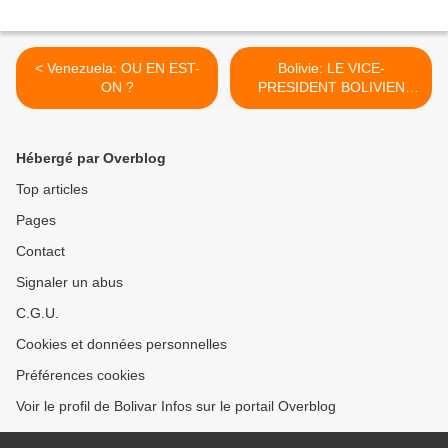
< Venezuela: OU EN EST-
Bolivie: LE VICE-
ON ?
PRESIDENT BOLIVIEN
RAPPELLE QUE Che
Guevara A ETE LE
FONDATEUR DU GROUPE
Hébergé par Overblog
DES 77 >
Top articles
Pages
Contact
Signaler un abus
C.G.U.
Cookies et données personnelles
Préférences cookies
Voir le profil de Bolivar Infos sur le portail Overblog