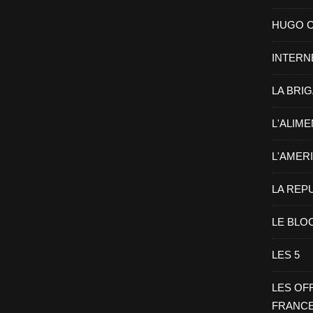
HUGO CHA
INTERN
LA BRI
L'ALIM
L'AMER
LA REP
LE BLO
LES 5
LES OF
FRANC