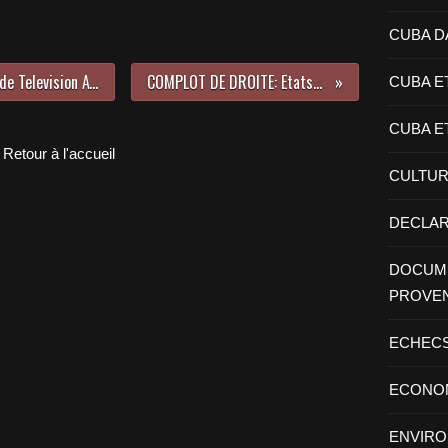
CUBA D
Venezuela: LE SIEGE DE Venezolana de Television ATTAQUE PAR DES GROUPES FASCISTES
COMPLOT DE DROITE: Etats-Unis CONTRE Venezuela
CUBA E
CUBA E
Retour à l'accueil
CULTU
DECLAR
DOCUME
PROVE
ECHEC
ECONO
ENVIR