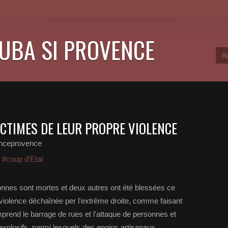
CUBA SI PROVENCE
ICTIMES DE LEUR PROPRE VIOLENCE
anceprovence
,
#coup d'Etat
nes sont mortes et deux autres ont été blessées ce
violence déchaînée per l'extrême droite, comme faisant
omprend le barrage de rues et l'attaque de personnes et
explosifs, parmi lesquels des engins artisanaux.