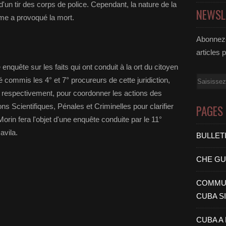
t d'un tir des corps de police. Cependant, la nature de la
NEWSL
rme a provoqué la mort.
Abonnez-
articles 
quête sur les faits qui ont conduit à la ort du citoyen
Email
é commis les 4° et 7° procureurs de cette juridiction,
 respectivement, pour coordonner les actions des
ns Scientifiques, Pénales et Criminelles pour clarifier
PAGES
Morin fera l'objet d'une enquête conduite par le 11°
avila.
BULLET
CHE G
COMMUN
CUBA S
CUBA A