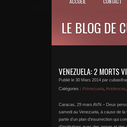
ACCUEIL
CONTACT
LE BLOG DE 
VENEZUELA: 2 MORTS V
Publié le
30 Mars 2014
par cubasifr
Catégories :
#Venezuela
,
#violences
Caracas, 29 mars AVN – Deux person
samedi au Venezuela, à cause de la 
partie d'un plan d'insurrection qui c
d'institutions avec des armes et des 