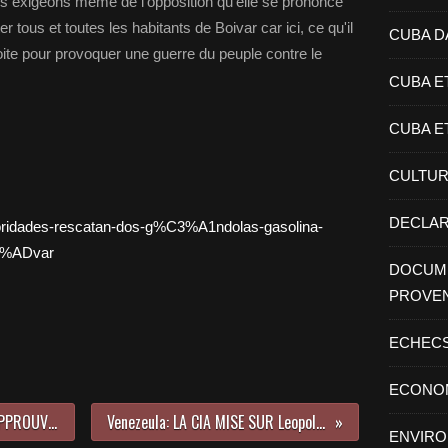
 exigeons même de l'opposition qu'elle se prononce
 tous et toutes les habitants de Boivar car ici, ce qu'il
CUBA D
oite pour provoquer une guerre du peuple contre le
CUBA E
CUBA E
CULTU
DECLAR
utoridades-rescatan-dos-g%C3%A1ndolas-gasolina-
3%ADvar
DOCUME
PROVE
ECHEC
ECONO
LA MAJORITE DES PAYS DE L'OEA APPROUVE UNE DECLARATION DE SOLIDARITE AVEC LE Venezuela
Venezeula: LA CIA MISE SUR Leopoldo Lopez POUR DETRUIRE L'OEUVR DE Chavez
ENVIR