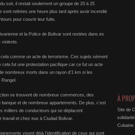
u soir, il restait seulement un groupe de 20 à 25
e sont retirées une heure plus tard après avoir incendié
tours pour couvrir leur fuite.
livarienne et la Police de Bolivar sont restées dans es
 violents.
er cela comme un acte de terrorisme. Ces sujets sèment
 cela fut une protestation pacifique car ce fut un acte
 de nombreux morts dans un rayon d'1 km si les
é Rangel.
rsection se trouvent de nombreux commerces, des
À PRO
 banque et de nombreux appartements. De plus, c'est
Site de 
es milliers de conducteurs qui se déplacent
solidarit
 travail et chez eux à Ciudad Bolivar.
Cubaine e
ignements visent déjà l'identification de ceux qui sont