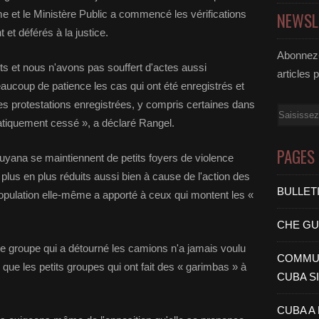
e et le Ministère Public a commencé les vérifications
NEWSL
 et déférés à la justice.
Abonnez-
ts et nous n'avons pas souffert d'actes aussi
articles 
eaucoup de patience les cas qui ont été enregistrés et
es protestations enregistrées, y compris certaines dans
Email
atiquement cessé », a déclaré Rangel.
PAGES
uyana se maintiennent de petits foyers de violence
 plus en plus réduits aussi bien à cause de l'action des
BULLET
population elle-même a apporté à ceux qui montent les «
CHE G
e groupe qui a détourné les camions n'a jamais voulu
COMMUN
 que les petits groupes qui ont fait des « garimbas » à
CUBA S
CUBA A