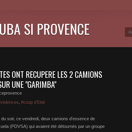
CUBA SI PROVENCE
ITES ONT RECUPERE LES 2 CAMIONS
SUR UNE "GARIMBA"
nceprovence
violences
,
#coup d'Etat
 du soir, ce vendredi, deux camions d'essence de
ezuela (PDVSA) qui avaient été détournés par un groupe