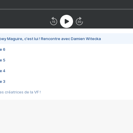
bey Maguire, c'est lui ! Rencontre avec Damien Witecka
e 6
e 5
e 4
e 3
s créatrices de la VF !
e 2
e 1
e Mektoub My Love arrive enfin ! Rencontre avec Shaïn Boumedine et Sal