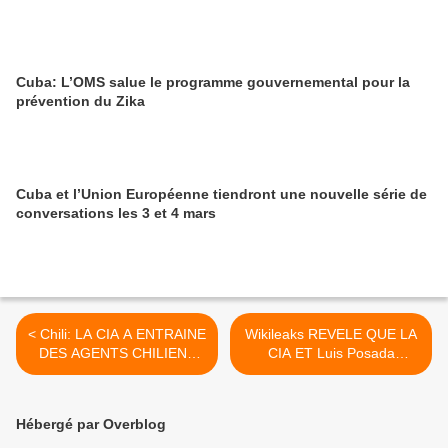
Cuba: L’OMS salue le programme gouvernemental pour la
prévention du Zika
Cuba et l’Union Européenne tiendront une nouvelle série de
conversations les 3 et 4 mars
< Chili: LA CIA A ENTRAINE
Wikileaks REVELE QUE LA
DES AGENTS CHILIENS
CIA ET Luis Posada
PENDANT LA DICTATURE
Carriles ONT OURDI UN
PLAN POUR TUER Fidel
Castro >
Hébergé par Overblog