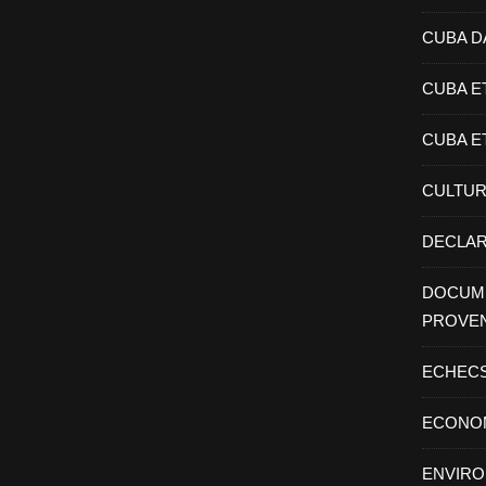
CUBA D
CUBA E
CUBA E
CULTU
DECLAR
DOCUME
PROVE
ECHEC
ECONO
ENVIR