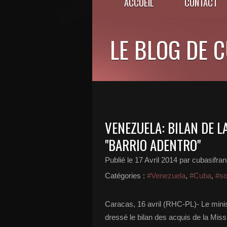
ACCUEIL
CONTACT
LE BLOG DE 
VENEZUELA: BILAN DE 
"BARRIO ADENTRO"
Publié le
17 Avril 2014
par cubasifra
Catégories :
#Venezuela
,
#Cuba
,
#so
Caracas, 16 avril (RHC-PL)- Le mini
dressé le bilan des acquis de la Missi