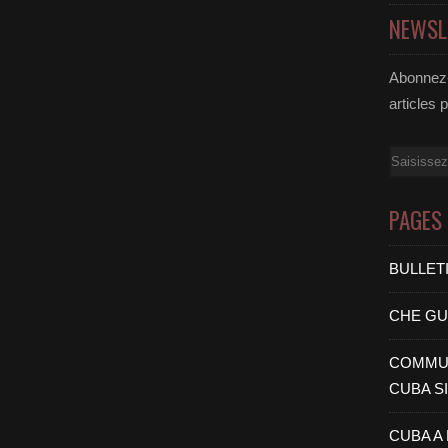
NEWSL
Abonnez-
articles 
Email
PAGES
BULLET
CHE G
COMMUN
CUBA S
CUBA A