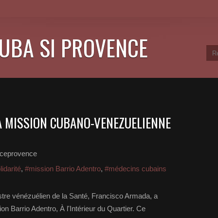
CUBA SI PROVENCE
LA MISSION CUBANO-VENEZUELIENNE
nceprovence
lidarité
,
#mission Barrio Adentro
,
#médecins cubains
stre vénézuélien de la Santé, Francisco Armada, a
on Barrio Adentro, À l'Intérieur du Quartier. Ce