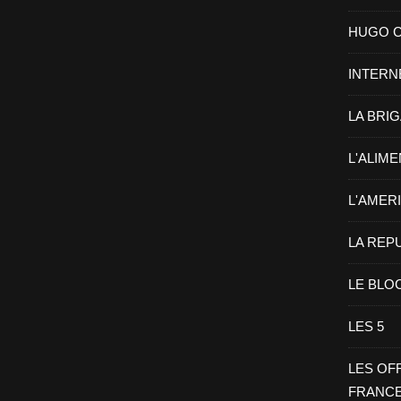
HUGO CHA
INTERN
LA BRI
L'ALIM
L'AMER
LA REP
LE BLO
LES 5
LES OF
FRANC