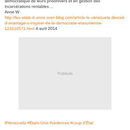
démocratique de leurs prisonniers et en gestion des
incarcérations rentables....
Anne W
http://les-etats-d-anne.over-blog.com/article-le-venezuela-devrait-
d-avantage-s-inspirer-de-la-democratie-etasunienne-
123216571.html
4 avril 2014
Publicité
#Venezuela
#Etats-Unis
#violences
#coup d'Etat