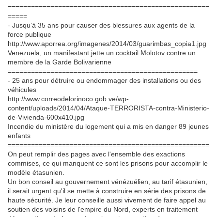
====================================================
=====
- Jusqu’à 35 ans pour causer des blessures aux agents de la
force publique
http://www.aporrea.org/imagenes/2014/03/guarimbas_copia1.jpg
Venezuela, un manifestant jette un cocktail Molotov contre un
membre de la Garde Bolivarienne
=================================================
- 25 ans pour détruire ou endommager des installations ou des
véhicules
http://www.correodelorinoco.gob.ve/wp-
content/uploads/2014/04/Ataque-TERRORISTA-contra-Ministerio-
de-Vivienda-600x410.jpg
Incendie du ministère du logement qui a mis en danger 89 jeunes
enfants
====================================================
On peut remplir des pages avec l'ensemble des exactions
commises, ce qui manquent ce sont les prisons pour accomplir le
modèle étasunien.
Un bon conseil au gouvernement vénézuélien, au tarif étasunien,
il serait urgent qu'il se mette à construire en série des prisons de
haute sécurité. Je leur conseille aussi vivement de faire appel au
soutien des voisins de l'empire du Nord, experts en traitement