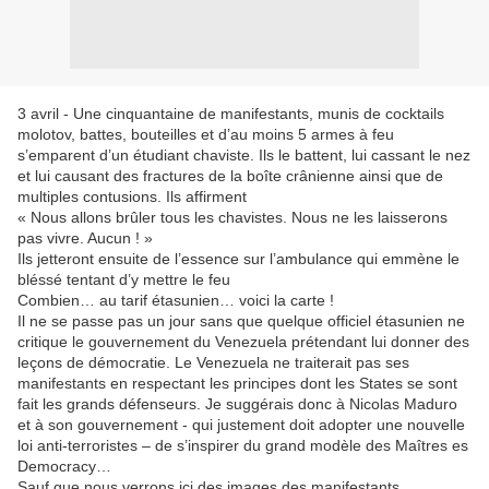
3 avril - Une cinquantaine de manifestants, munis de cocktails
molotov, battes, bouteilles et d’au moins 5 armes à feu
s’emparent d’un étudiant chaviste. Ils le battent, lui cassant le nez
et lui causant des fractures de la boîte crânienne ainsi que de
multiples contusions. Ils affirment
« Nous allons brûler tous les chavistes. Nous ne les laisserons
pas vivre. Aucun ! »
Ils jetteront ensuite de l’essence sur l’ambulance qui emmène le
bléssé tentant d’y mettre le feu
Combien… au tarif étasunien… voici la carte !
Il ne se passe pas un jour sans que quelque officiel étasunien ne
critique le gouvernement du Venezuela prétendant lui donner des
leçons de démocratie. Le Venezuela ne traiterait pas ses
manifestants en respectant les principes dont les States se sont
fait les grands défenseurs. Je suggérais donc à Nicolas Maduro
et à son gouvernement - qui justement doit adopter une nouvelle
loi anti-terroristes – de s’inspirer du grand modèle des Maîtres es
Democracy…
Sauf que nous verrons ici des images des manifestants