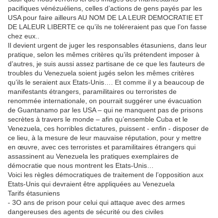
pacifiques vénézuéliens, celles d’actions de gens payés par les
USA pour faire ailleurs AU NOM DE LA LEUR DEMOCRATIE ET
DE LALEUR LIBERTE ce qu’ils ne toléreraient pas que l’on fasse
chez eux..
Il devient urgent de juger les responsables étasuniens, dans leur
pratique, selon les mêmes critères qu’ils prétendent imposer à
d’autres, je suis aussi assez partisane de ce que les fauteurs de
troubles du Venezuela soient jugés selon les mêmes critères
qu’ils le seraient aux Etats-Unis…. Et comme il y a beaucoup de
manifestants étrangers, paramilitaires ou terroristes de
renommée internationale, on pourrait suggérer une évacuation
de Guantanamo par les USA – qui ne manquent pas de prisons
secrètes à travers le monde – afin qu’ensemble Cuba et le
Venezuela, ces horribles dictatures, puissent - enfin - disposer de
ce lieu, à la mesure de leur mauvaise réputation, pour y mettre
en œuvre, avec ces terroristes et paramilitaires étrangers qui
assassinent au Venezuela les pratiques exemplaires de
démocratie que nous montrent les Etats-Unis…
Voici les règles démocratiques de traitement de l’opposition aux
Etats-Unis qui devraient être appliquées au Venezuela
Tarifs étasuniens
- 3O ans de prison pour celui qui attaque avec des armes
dangereuses des agents de sécurité ou des civiles