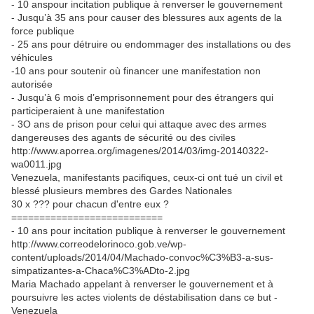
- 10 anspour incitation publique à renverser le gouvernement
- Jusqu’à 35 ans pour causer des blessures aux agents de la
force publique
- 25 ans pour détruire ou endommager des installations ou des
véhicules
-10 ans pour soutenir où financer une manifestation non
autorisée
- Jusqu’à 6 mois d’emprisonnement pour des étrangers qui
participeraient à une manifestation
- 3O ans de prison pour celui qui attaque avec des armes
dangereuses des agants de sécurité ou des civiles
http://www.aporrea.org/imagenes/2014/03/img-20140322-
wa0011.jpg
Venezuela, manifestants pacifiques, ceux-ci ont tué un civil et
blessé plusieurs membres des Gardes Nationales
30 x ??? pour chacun d'entre eux ?
===========================
- 10 ans pour incitation publique à renverser le gouvernement
http://www.correodelorinoco.gob.ve/wp-
content/uploads/2014/04/Machado-convoc%C3%B3-a-sus-
simpatizantes-a-Chaca%C3%ADto-2.jpg
Maria Machado appelant à renverser le gouvernement et à
poursuivre les actes violents de déstabilisation dans ce but -
Venezuela