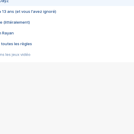
 DayZ
 a 13 ans (et vous l'avez ignoré)
e (littéralement)
im Rayan
 toutes les règles
s les jeux vidéo
us choquant de Rockstar ? - Le scandale BULLY
e plus moche de Steam
du RÊVE tourne au CAUCHEMAR
pendant 8 heures
it… à tort
umiliés par un jeu vidéo
ire - Final Fantasy 8