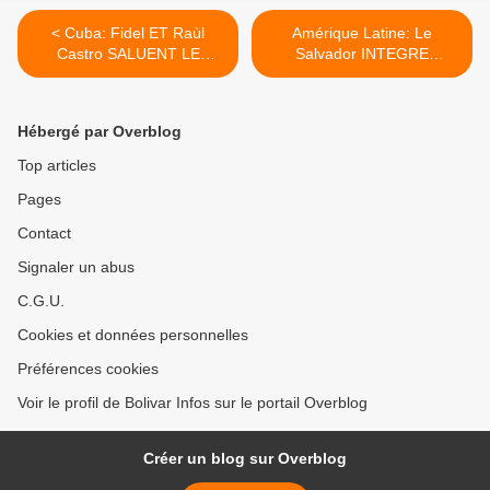
< Cuba: Fidel ET Raùl
Amérique Latine: Le
Castro SALUENT LE
Salvador INTEGRE
NOUVEAU
Petrocaribe ET L'ALBA
GOUVERNEMENT DU
COMME MEMBRE DE
Salvador
PLEIN DROIT >
Hébergé par Overblog
Top articles
Pages
Contact
Signaler un abus
C.G.U.
Cookies et données personnelles
Préférences cookies
Voir le profil de Bolivar Infos sur le portail Overblog
Créer un blog sur Overblog