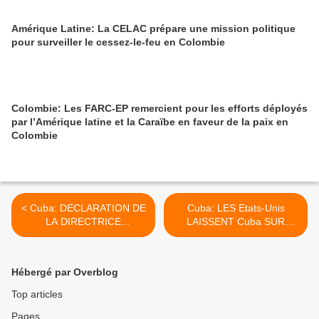
Amérique Latine: La CELAC prépare une mission politique
pour surveiller le cessez-le-feu en Colombie
Colombie: Les FARC-EP remercient pour les efforts déployés
par l’Amérique latine et la Caraïbe en faveur de la paix en
Colombie
< Cuba: DECLARATION DE
Cuba: LES Etats-Unis
LA DIRECTRICE
LAISSENT Cuba SUR
GENERALE DU
LEUR LISTE ARBITRAIRE
DEPARTEMENT CHARGE
DE PAYS QUI
DES Etats-Unis AU
PRATIQUENT LA TRAITE
Hébergé par Overblog
MINREX, Josefina Vidal
DE PERSONNES >
Top articles
Pages