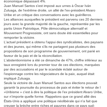
économique dépassant 4%.
Juan Manuel Santos s'est imposé aux urnes à Óscar Iván
Zuluaga, de l'extrême droite, un allié de l'ex-président Alvaro
Uribe et un critique des conversations avec les guérilleros.
Les alliances auxquelles le président est parvenu ces 20 derniers
jours avec la grande majorité de la gauche, représentée par les
partis Union Patriotique, Pôle démocratique alternatif et
Mouvement Progressiste, ont sans doute été essentielles pour
remporter la victoire.
L'actuel président a obtenu l'appui des syndicalistes, des paysans
et des jeunes, qui même s'ils ne partagent pas plusieurs des
propositions de son programme de gouvernement, ont parié en
faveur de la paix et de la réconciliation.
L'abstentionnisme a été ce dimanche de 47%, chiffre inférieur au
taux enregistré lors du premier tour de ces élections, marquées
par des accusations et par le scandale éclaté autour de
l'espionnage contre les négociateurs de la paix, auquel était
impliqué Zuluaga.
Seule la victoire de Juan Manuel Santos aux élections pouvait
garantir la poursuite du processus de paix et éviter le retour de l
»Uribisme » c'est à dire la politique de l'ex président Alvaro Uribe,
sur n'importe quelle forme. Rappelons que ce grand allié des
États-Unis a appliqué une politique néolibérale qui n'a fait que
creuser la brèche entre riches et pauvres dans ce pays sud-