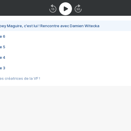
bey Maguire, c'est lui ! Rencontre avec Damien Witecka
e 6
e 5
e 4
e 3
s créatrices de la VF !
e 2
e 1
e Mektoub My Love arrive enfin ! Rencontre avec Shaïn Boumedine et Sal
i : après Toni en famille