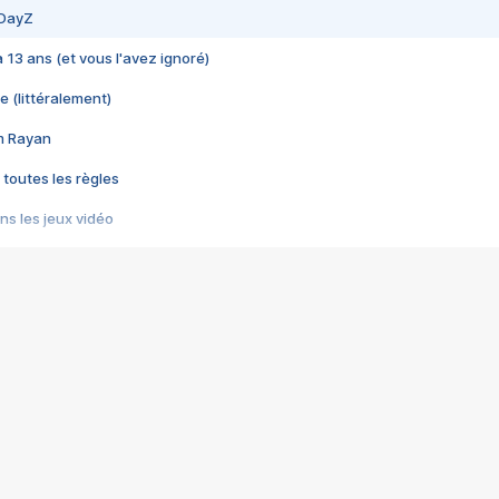
 DayZ
 a 13 ans (et vous l'avez ignoré)
e (littéralement)
im Rayan
 toutes les règles
s les jeux vidéo
us choquant de Rockstar ? - Le scandale BULLY
e plus moche de Steam
du RÊVE tourne au CAUCHEMAR
pendant 8 heures
it… à tort
umiliés par un jeu vidéo