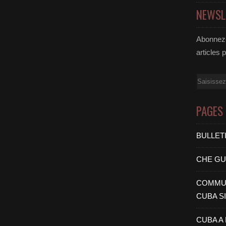
NEWSL
Abonnez-
articles 
Email
PAGES
BULLET
CHE G
COMMUN
CUBA S
CUBA A