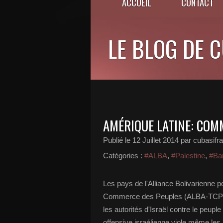
ACCUEIL
CONTACT
LE BLOG DE 
AMÉRIQUE LATINE: COM
Publié le
12 Juillet 2014
par cubasifr
Catégories :
#ALBA
,
#Palestine
,
#Ba
Les pays de l'Alliance Bolivarienne 
Commerce des Peuples (ALBA-TCP ) 
les autorités d'Israël contre le peup
offensive israélienne viole même les 