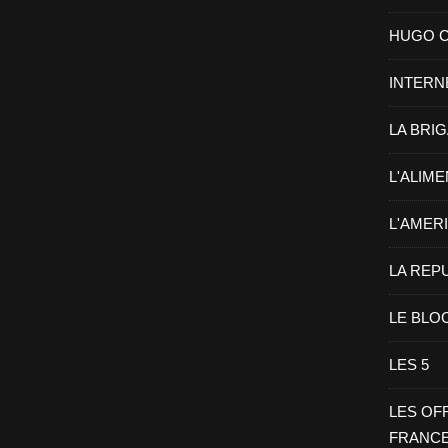
HUGO CHA
INTERN
LA BRI
L'ALIM
L'AMER
LA REP
LE BLO
LES 5
LES OF
FRANC