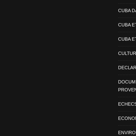
CUBA D
CUBA E
CUBA E
CULTU
DECLAR
DOCUME
PROVE
ECHEC
ECONO
ENVIR