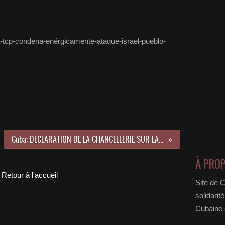
ba-tcp-condena-enérgicamente-ataque-israel-pueblo-
Cuba: DECLARATION DE LA CHANCELLERIE SUR LA SITUATION A Gaza
À PRO
Retour à l'accueil
Site de 
solidarit
Cubaine e