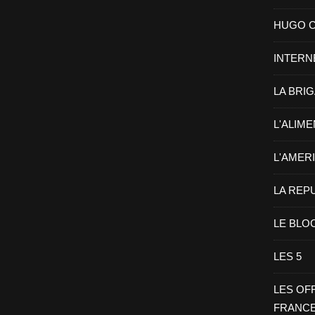
HUGO CHA
INTERN
LA BRI
L'ALIM
L'AMER
LA REP
LE BLO
LES 5
LES OF
FRANC