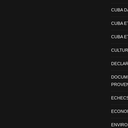
CUBA D
CUBA E
CUBA E
CULTU
DECLAR
DOCUME
PROVE
ECHEC
ECONO
ENVIR