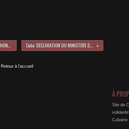
Cuba: Ignacio Ramonet MEMBRE D'HONNEUR DE L'UNEAC (UNION NATIONALE DES ECRIVAINS ET ARTISTES CUBAINS)
Cuba: DECLARATION DU MINISTERE DES RELATIONS EXTERIEURES SUR LA SITUATION A GAZA 31 JUILLET 2014
Retour à l'accueil
À PRO
Site de 
solidarit
Cubaine e