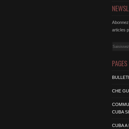
NEWSL
Abonnez-
articles 
Email
PAGES
BULLET
CHE G
COMMUN
CUBA S
CUBA A