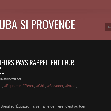
CUBA SI PROVENCE
SIEURS PAYS RAPPELLENT LEUR
ËL
anceprovence
il
,
#Equateur
,
#Pérou
,
#Chili
,
#Salvador
,
#Israël
,
Brésil et l'Équateur la semaine dernière, c'est au tour