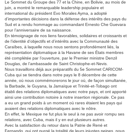
Le Sommet du Groupe des 77 et la Chine, en Bolivie, au mois de
juin, a montré le remarquable leadership populaire et
international du président Evo Morales Ayma, a adopté
d’importantes décisions dans la défense des intérêts des pays du
Sud et a rendu hommage au commandant Ernesto Che Guevara
pour l’anniversaire de sa naissance.
En témoignage de nos liens favorables, solidaires et croissants et
de l’identité d’objectifs et d’intérêts avec la Communauté des
Caraïbes, à laquelle nous nous sentons profondément liés, la
représentation diplomatique à la Havane de ses États membres
été complétée par l’ouverture, par le Premier ministre Denzil
Douglas, de l’ambassade de Saint Christophe-et-Nevis.
Nous travaillons déjà aux préparatifs du 5e Sommet CARICOM-
Cuba qui se tiendra dans notre pays le 8 décembre de cette
année, où nous commémorerons le jour où, de façon simultanée,
la Barbade, le Guyana, la Jamaïque et Trinité-et-Tobago ont
établi des relations diplomatiques avec notre pays, et ont apporté
ainsi une contribution notoire à notre insertion régionale. Ce pas
a eu un grand poids à un moment où rares étaient les pays qui
avaient des relations diplomatiques avec le nôtre.
En effet, le Mexique ne fut plus le seul à ne pas avoir rompu ses
relations, avec Cuba, mais il y en eut plusieurs autres.
Avec la satisfaction du retour dans la Patrie de René et
Fernando, qui ont purgé la totalité de leurs injustes peines, nous