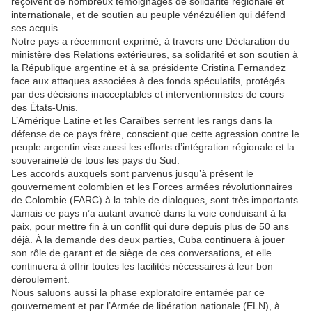
reçoivent de nombreux témoignages de solidarité régionale et
internationale, et de soutien au peuple vénézuélien qui défend
ses acquis.
Notre pays a récemment exprimé, à travers une Déclaration du
ministère des Relations extérieures, sa solidarité et son soutien à
la République argentine et à sa présidente Cristina Fernandez
face aux attaques associées à des fonds spéculatifs, protégés
par des décisions inacceptables et interventionnistes de cours
des États-Unis.
L’Amérique Latine et les Caraïbes serrent les rangs dans la
défense de ce pays frère, conscient que cette agression contre le
peuple argentin vise aussi les efforts d’intégration régionale et la
souveraineté de tous les pays du Sud.
Les accords auxquels sont parvenus jusqu’à présent le
gouvernement colombien et les Forces armées révolutionnaires
de Colombie (FARC) à la table de dialogues, sont très importants.
Jamais ce pays n’a autant avancé dans la voie conduisant à la
paix, pour mettre fin à un conflit qui dure depuis plus de 50 ans
déjà. À la demande des deux parties, Cuba continuera à jouer
son rôle de garant et de siège de ces conversations, et elle
continuera à offrir toutes les facilités nécessaires à leur bon
déroulement.
Nous saluons aussi la phase exploratoire entamée par ce
gouvernement et par l’Armée de libération nationale (ELN), à