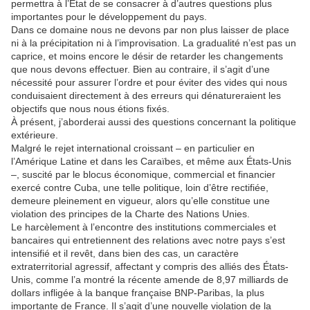
permettra à l’État de se consacrer à d’autres questions plus
importantes pour le développement du pays.
Dans ce domaine nous ne devons par non plus laisser de place
ni à la précipitation ni à l’improvisation. La gradualité n’est pas un
caprice, et moins encore le désir de retarder les changements
que nous devons effectuer. Bien au contraire, il s’agit d’une
nécessité pour assurer l’ordre et pour éviter des vides qui nous
conduisaient directement à des erreurs qui dénatureraient les
objectifs que nous nous étions fixés.
À présent, j’aborderai aussi des questions concernant la politique
extérieure.
Malgré le rejet international croissant – en particulier en
l’Amérique Latine et dans les Caraïbes, et même aux États-Unis
–, suscité par le blocus économique, commercial et financier
exercé contre Cuba, une telle politique, loin d’être rectifiée,
demeure pleinement en vigueur, alors qu’elle constitue une
violation des principes de la Charte des Nations Unies.
Le harcèlement à l’encontre des institutions commerciales et
bancaires qui entretiennent des relations avec notre pays s’est
intensifié et il revêt, dans bien des cas, un caractère
extraterritorial agressif, affectant y compris des alliés des États-
Unis, comme l’a montré la récente amende de 8,97 milliards de
dollars infligée à la banque française BNP-Paribas, la plus
importante de France. Il s’agit d’une nouvelle violation de la