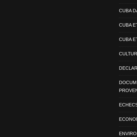
CUBA D
CUBA E
CUBA E
CULTU
DECLAR
DOCUME
PROVE
ECHEC
ECONO
ENVIR