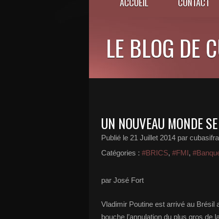
ACCUEIL
CONTACT
LE BLOG DE 
UN NOUVEAU MONDE SE 
Publié le
21 Juillet 2014
par cubasifr
Catégories :
#BRICS
,
#FMI
,
#Banque
par José Fort
Vladimir Poutine est arrivé au Brési
bouche l’annulation du plus gros de l