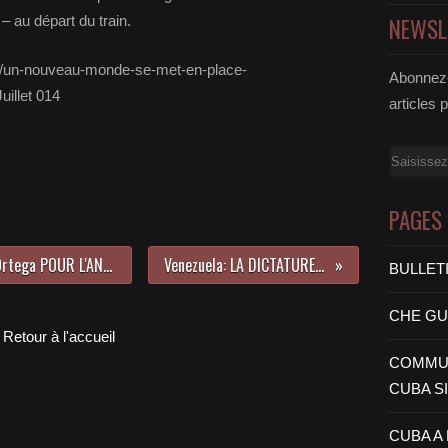
– au départ du train.
NEWSL
gs/un-nouveau-monde-se-met-en-place-
Abonnez-
illet 014
articles 
Email
PAGES
Cuba: MESSAGE DE Fidel A Daniel Ortega POUR L'ANNIVERSAIRE DU TRIOMPHE DE LA REVOLUTION SANDINISTE
Venezuela: LA DICTATURE BOLIVARIENNE PAR Lidia Falcon
BULLET
CHE G
Retour à l'accueil
COMMUN
CUBA S
CUBA A