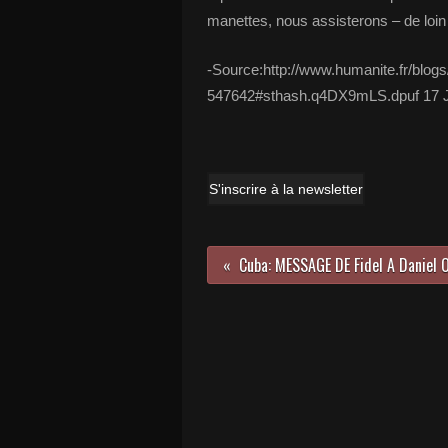
manettes, nous assisterons – de loin 
-Source:http://www.humanite.fr/blo
547642#sthash.q4DX9mLS.dpuf 17 Ju
S'inscrire à la newsletter