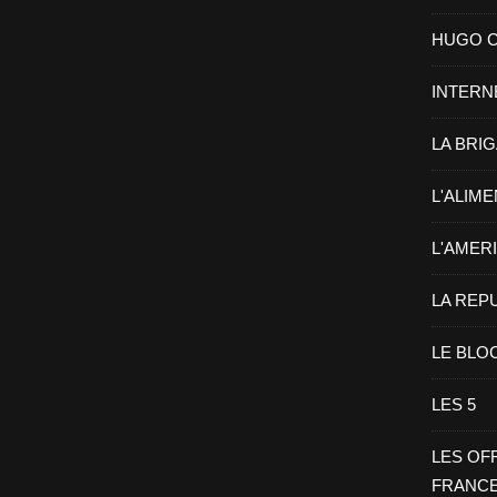
HUGO CHA
INTERN
LA BRI
L'ALIM
L'AMER
LA REP
LE BLO
LES 5
LES OF
FRANC