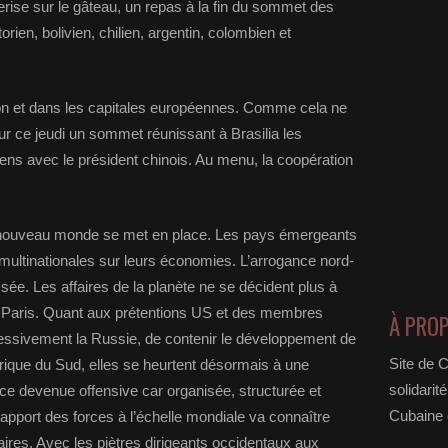
rise sur le gâteau, un repas à la fin du sommet des
rien, bolivien, chilien, argentin, colombien et
ton et dans les capitales européennes. Comme cela ne
our ce jeudi un sommet réunissant à Brasilia les
béens avec le président chinois. Au menu, la coopération
un nouveau monde se met en place. Les pays émergeants
multinationales sur leurs économies. L’arrogance nord-
ée. Les affaires de la planète ne se décident plus à
à Paris. Quant aux prétentions US et des membres
À PRO
gressivement la Russie, de contenir le développement de
Site de 
’Afrique du Sud, elles se heurtent désormais à une
solidarit
ce devenue offensive car organisée, structurée et
Cubaine e
rapport des forces à l’échelle mondiale va connaître
ires. Avec les piètres dirigeants occidentaux aux