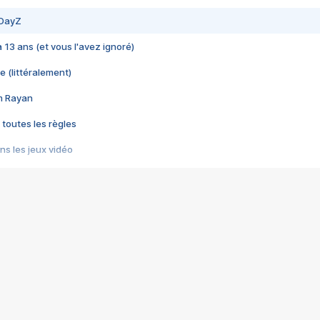
 DayZ
 a 13 ans (et vous l'avez ignoré)
e (littéralement)
im Rayan
 toutes les règles
s les jeux vidéo
us choquant de Rockstar ? - Le scandale BULLY
e plus moche de Steam
du RÊVE tourne au CAUCHEMAR
pendant 8 heures
it… à tort
umiliés par un jeu vidéo