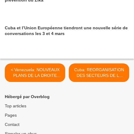
prévention du Zika
Cuba et l’Union Européenne tiendront une nouvelle série de
conversations les 3 et 4 mars
< Venezuela: NOUVEAUX
Cuba: REORGANISATION
PLANS DE LA DROITE
DES SECTEURS DE LA
POUR PROVOQUER DES
SCIENCE, DE LA
VIOLENCES
TECHNOLOGIE ET DE
L'INNOVATION >
Hébergé par Overblog
Top articles
Pages
Contact
Signaler un abus