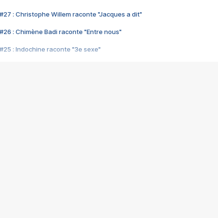
#27 : Christophe Willem raconte "Jacques a dit"
#26 : Chimène Badi raconte "Entre nous"
#25 : Indochine raconte "3e sexe"
#24 : Zaho raconte "C'est chelou"
#23 : Patrick Bruel raconte "Au café des délices"
#22 : Kyo raconte "Le chemin"
#21 : Nolwenn Leroy raconte "Cassé"
#20 : Patrick Hernandez raconte "Born to be alive"
#19 : Lorie raconte "Près de moi"
#18 : Michael Jones raconte "A nos actes manqués" (avec Jean-Jacque
#17 : Khaled raconte "Aïcha"
#16 : Corneille raconte "Parce qu'on vient de loin"