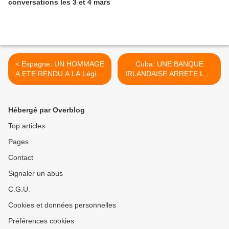
conversations les 3 et 4 mars
< Espagne: UN HOMMAGE
Cuba: UNE BANQUE
A ETE RENDU A LA Légion
IRLANDAISE ARRETE LES
Condor QUI A BOMBARDE
TRANSACTIONS AVEC
Guernica
Cuba A CAUSE DU
BLOCUS >
Hébergé par Overblog
Top articles
Pages
Contact
Signaler un abus
C.G.U.
Cookies et données personnelles
Préférences cookies