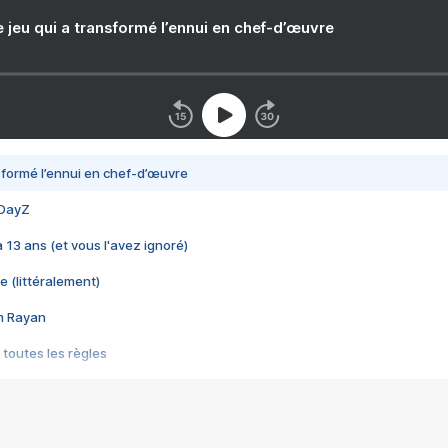
e jeu qui a transformé l’ennui en chef-d’œuvre
nsformé l’ennui en chef-d’œuvre
 DayZ
 a 13 ans (et vous l'avez ignoré)
e (littéralement)
im Rayan
 toutes les règles
s les jeux vidéo
us choquant de Rockstar ? - Le scandale BULLY