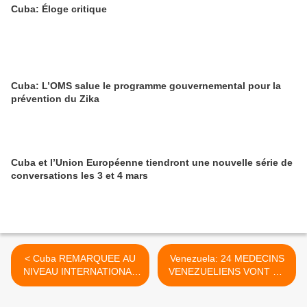
Cuba: Éloge critique
Cuba: L’OMS salue le programme gouvernemental pour la
prévention du Zika
Cuba et l’Union Européenne tiendront une nouvelle série de
conversations les 3 et 4 mars
< Cuba REMARQUEE AU
Venezuela: 24 MEDECINS
NIVEAU INTERNATIONAL
VENEZUELIENS VONT SE
POUR SES ACQUIS DANS
RENDRE EN Afrique POUR
LE DOMAINE DE LA
COMBATTRE L'ébola >