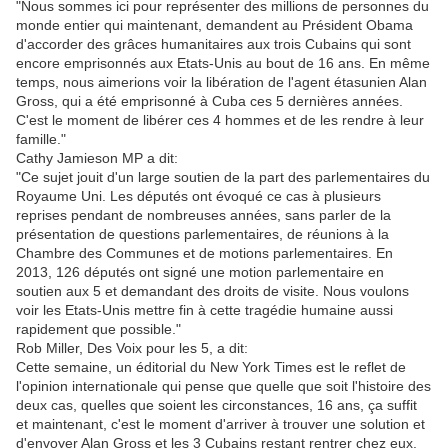
"Nous sommes ici pour représenter des millions de personnes du
monde entier qui maintenant, demandent au Président Obama
d'accorder des grâces humanitaires aux trois Cubains qui sont
encore emprisonnés aux Etats-Unis au bout de 16 ans. En même
temps, nous aimerions voir la libération de l'agent étasunien Alan
Gross, qui a été emprisonné à Cuba ces 5 dernières années.
C'est le moment de libérer ces 4 hommes et de les rendre à leur
famille."
Cathy Jamieson MP a dit:
"Ce sujet jouit d'un large soutien de la part des parlementaires du
Royaume Uni. Les députés ont évoqué ce cas à plusieurs
reprises pendant de nombreuses années, sans parler de la
présentation de questions parlementaires, de réunions à la
Chambre des Communes et de motions parlementaires. En
2013, 126 députés ont signé une motion parlementaire en
soutien aux 5 et demandant des droits de visite. Nous voulons
voir les Etats-Unis mettre fin à cette tragédie humaine aussi
rapidement que possible."
Rob Miller, Des Voix pour les 5, a dit:
Cette semaine, un éditorial du New York Times est le reflet de
l'opinion internationale qui pense que quelle que soit l'histoire des
deux cas, quelles que soient les circonstances, 16 ans, ça suffit
et maintenant, c'est le moment d'arriver à trouver une solution et
d'envoyer Alan Gross et les 3 Cubains restant rentrer chez eux.