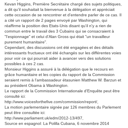
Kevan Higgins, Première Secrétaire chargé des sujets politiques,
a dit qu'il souhaitait la bienvenue à la délégation et appréciait
cette occasion de se rencontrer et d'entendre parler de ce cas. Il
a cité un rapport de 2 pages envoyé par Washington, qui
réaffirme la position des Etats-Unis disant qu'il n'y a rien de
commun entre le travail des 3 Cubains qui se consacraient à
"l'espionnage" et celui d'Alan Gross qui était "un travailleur
purement humanitaire".
Cependant, des discussions ont été engagées et des détails
intéressants fructueux ont été échangés sur les différentes voies
pour voir ce qui pourrait aider à avancer vers des solutions
possibles à ces 2 cas.
Monsieur Higgins a assuré à la délégation que le recours en
grâce humanitaire et les copies du rapport de la Commission
seraient remis à l'ambassadeur étasunien Matthew W. Barzun et
au président Obama à Washington.
Le rapport de la Commission Internationale d'Enquête peut être
consulté ici:
http://www.voicesforthefive.com/commission/report/,
La motion parlementaire signée par 126 membres du Parlement
peut être consultée ici:
http://www.parliament.uk/edm/2012-13/497,
Source en espagnol: La Polilla Cubana, 6 novembre 2014