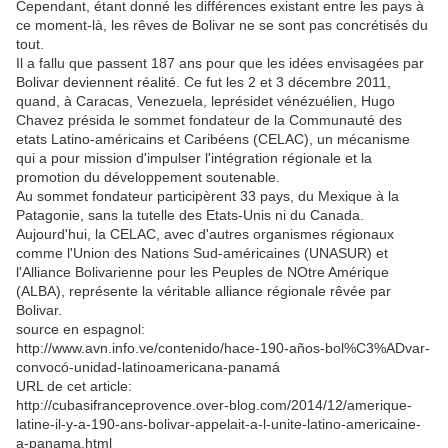
Cependant, étant donné les différences existant entre les pays à
ce moment-là, les rêves de Bolivar ne se sont pas concrétisés du
tout.
Il a fallu que passent 187 ans pour que les idées envisagées par
Bolivar deviennent réalité. Ce fut les 2 et 3 décembre 2011,
quand, à Caracas, Venezuela, leprésidet vénézuélien, Hugo
Chavez présida le sommet fondateur de la Communauté des
etats Latino-américains et Caribéens (CELAC), un mécanisme
qui a pour mission d'impulser l'intégration régionale et la
promotion du développement soutenable.
Au sommet fondateur participèrent 33 pays, du Mexique à la
Patagonie, sans la tutelle des Etats-Unis ni du Canada.
Aujourd'hui, la CELAC, avec d'autres organismes régionaux
comme l'Union des Nations Sud-américaines (UNASUR) et
l'Alliance Bolivarienne pour les Peuples de NOtre Amérique
(ALBA), représente la véritable alliance régionale rêvée par
Bolivar.
source en espagnol:
http://www.avn.info.ve/contenido/hace-190-años-bol%C3%ADvar-
convocó-unidad-latinoamericana-panamá
URL de cet article:
http://cubasifranceprovence.over-blog.com/2014/12/amerique-
latine-il-y-a-190-ans-bolivar-appelait-a-l-unite-latino-americaine-
a-panama.html