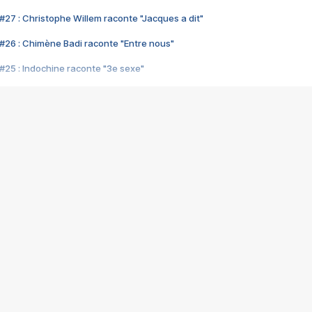
#27 : Christophe Willem raconte "Jacques a dit"
#26 : Chimène Badi raconte "Entre nous"
#25 : Indochine raconte "3e sexe"
#24 : Zaho raconte "C'est chelou"
#23 : Patrick Bruel raconte "Au café des délices"
#22 : Kyo raconte "Le chemin"
#21 : Nolwenn Leroy raconte "Cassé"
#20 : Patrick Hernandez raconte "Born to be alive"
#19 : Lorie raconte "Près de moi"
#18 : Michael Jones raconte "A nos actes manqués" (avec Jean-Jacque
#17 : Khaled raconte "Aïcha"
#16 : Corneille raconte "Parce qu'on vient de loin"