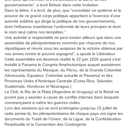
gouvernements", a écrit Bolivar dans cette invitation.
Dans la lettre, il a écrit, de plus, que "consolider ce système et le
pouvoir de ce grand corps politique appartient à l'exercice d'une
autorité sublime qui dirige la politique de nos gouvernements,
dont l'influence maintienne l'uniformité de leurs principes et dont
le nom seul calme nos tempêtes."
Une autorité si respectable ne peut exister ailleurs que dans une
assemblée de plénipotentiaires nommés par chacune de nos
républiques et réunis sous les auspices de la victoire obtenue par
nos armes contre le pouvoir espagnol", a ajouté le Libérateur.
Cette assemblée est devenue réalité le 22 juin 1826 quand s'est
installé à Panama le Congrès Amphictionique auquel assistèrent
les représentants du Mexique, du Pérou, de la Grande Colombie
(Venezuela, Equateur, Colombie actuelle et Panama) et des
Provinces Unies d'Amérique Centrale (Costa Rica, Salvador,
Guatemala, Honduras et Nicaragua.)
Le Chili, le Rio de la Plata (Argentine et Uruguay) et le Brésil ne
purent pas y assister à cause de conflits internes dans lesquels
commençaient à naître les guerres civiles.
Lors des sessions qui se sont prolongées jusqu'au 15 juillet de
cette année-là, les plénipotentiaires de chaque pays ont signé les
documents du Traité de l'Union, de la Ligue, de la Confédération
Perpétuelle et la Convention des Contingents.