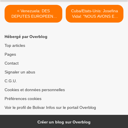
< Venezuela: DES
Cuba/Etats-Unis: Josefina
DEPUTES EUROPEENS
Vidal: "NOUS AVONS EU
CONDAMNENT LES
UNE BONNE REUNION" >
ATTAQUES DE L'Union
Européenne CONTRE LE
Hébergé par Overblog
Venezuela
Top articles
Pages
Contact
Signaler un abus
C.G.U.
Cookies et données personnelles
Préférences cookies
Voir le profil de Bolivar Infos sur le portail Overblog
Créer un blog sur Overblog