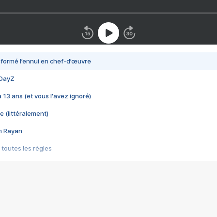
nsformé l’ennui en chef-d’œuvre
 DayZ
 a 13 ans (et vous l'avez ignoré)
e (littéralement)
im Rayan
 toutes les règles
s les jeux vidéo
us choquant de Rockstar ? - Le scandale BULLY
e plus moche de Steam