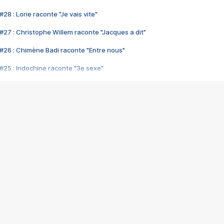
28 : Lorie raconte "Je vais vite"
#27 : Christophe Willem raconte "Jacques a dit"
#26 : Chimène Badi raconte "Entre nous"
#25 : Indochine raconte "3e sexe"
#24 : Zaho raconte "C'est chelou"
#23 : Patrick Bruel raconte "Au café des délices"
#22 : Kyo raconte "Le chemin"
#21 : Nolwenn Leroy raconte "Cassé"
#20 : Patrick Hernandez raconte "Born to be alive"
#19 : Lorie raconte "Près de moi"
#18 : Michael Jones raconte "A nos actes manqués" (avec Jean-Jacque
#17 : Khaled raconte "Aïcha"