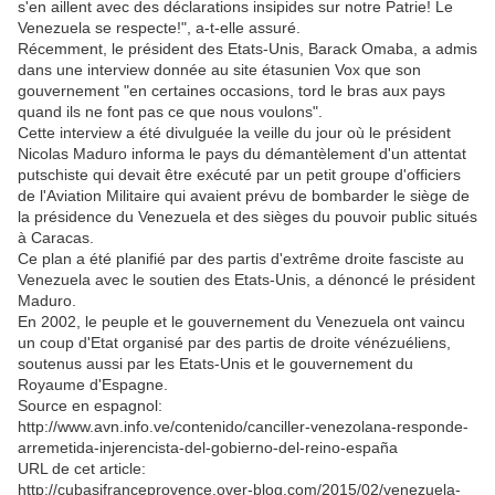
s'en aillent avec des déclarations insipides sur notre Patrie! Le
Venezuela se respecte!", a-t-elle assuré.
Récemment, le président des Etats-Unis, Barack Omaba, a admis
dans une interview donnée au site étasunien Vox que son
gouvernement "en certaines occasions, tord le bras aux pays
quand ils ne font pas ce que nous voulons".
Cette interview a été divulguée la veille du jour où le président
Nicolas Maduro informa le pays du démantèlement d'un attentat
putschiste qui devait être exécuté par un petit groupe d'officiers
de l'Aviation Militaire qui avaient prévu de bombarder le siège de
la présidence du Venezuela et des sièges du pouvoir public situés
à Caracas.
Ce plan a été planifié par des partis d'extrême droite fasciste au
Venezuela avec le soutien des Etats-Unis, a dénoncé le président
Maduro.
En 2002, le peuple et le gouvernement du Venezuela ont vaincu
un coup d'Etat organisé par des partis de droite vénézuéliens,
soutenus aussi par les Etats-Unis et le gouvernement du
Royaume d'Espagne.
Source en espagnol:
http://www.avn.info.ve/contenido/canciller-venezolana-responde-
arremetida-injerencista-del-gobierno-del-reino-españa
URL de cet article:
http://cubasifranceprovence.over-blog.com/2015/02/venezuela-