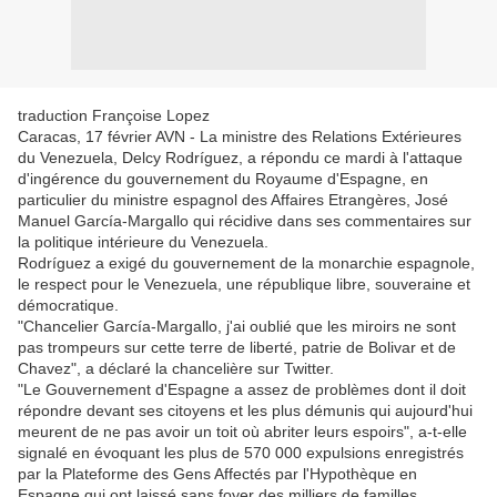
traduction Françoise Lopez
Caracas, 17 février AVN - La ministre des Relations Extérieures
du Venezuela, Delcy Rodríguez, a répondu ce mardi à l'attaque
d'ingérence du gouvernement du Royaume d'Espagne, en
particulier du ministre espagnol des Affaires Etrangères, José
Manuel García-Margallo qui récidive dans ses commentaires sur
la politique intérieure du Venezuela.
Rodríguez a exigé du gouvernement de la monarchie espagnole,
le respect pour le Venezuela, une république libre, souveraine et
démocratique.
"Chancelier García-Margallo, j'ai oublié que les miroirs ne sont
pas trompeurs sur cette terre de liberté, patrie de Bolivar et de
Chavez", a déclaré la chancelière sur Twitter.
"Le Gouvernement d'Espagne a assez de problèmes dont il doit
répondre devant ses citoyens et les plus démunis qui aujourd'hui
meurent de ne pas avoir un toit où abriter leurs espoirs", a-t-elle
signalé en évoquant les plus de 570 000 expulsions enregistrés
par la Plateforme des Gens Affectés par l'Hypothèque en
Espagne qui ont laissé sans foyer des milliers de familles.