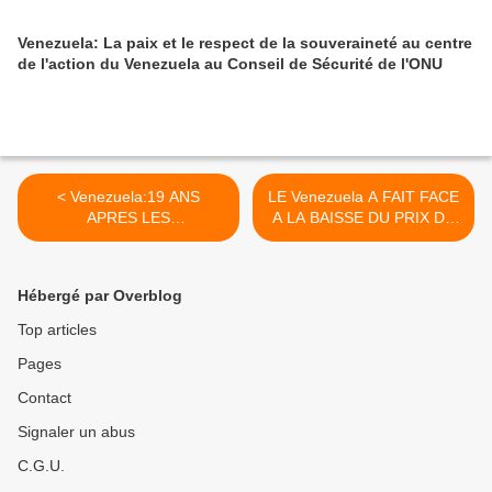
Venezuela: La paix et le respect de la souveraineté au centre
de l'action du Venezuela au Conseil de Sécurité de l'ONU
< Venezuela:19 ANS
LE Venezuela A FAIT FACE
APRES LES
A LA BAISSE DU PRIX DU
PRETENTIONS DE
PETROLE GRACE A SES
Reagan, LES Etats-Unis
FONDS D'EPARGNE >
CONGTINUENT A
Hébergé par Overblog
VOULOIR METTRE L'OPEP
A GENOUX
Top articles
Pages
Contact
Signaler un abus
C.G.U.