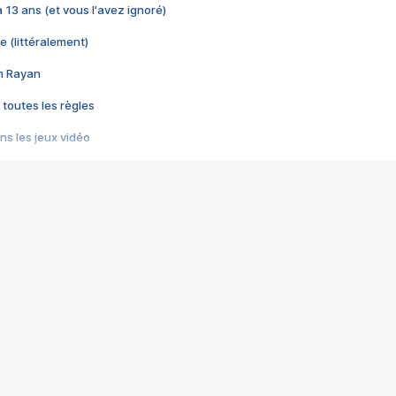
 a 13 ans (et vous l'avez ignoré)
e (littéralement)
im Rayan
 toutes les règles
s les jeux vidéo
us choquant de Rockstar ? - Le scandale BULLY
e plus moche de Steam
du RÊVE tourne au CAUCHEMAR
pendant 8 heures
it… à tort
umiliés par un jeu vidéo
ire - Final Fantasy 8
ti un empire - Age of Empires