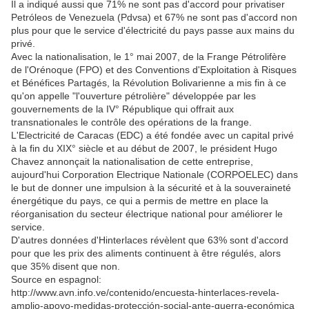
Il a indiqué aussi que 71% ne sont pas d'accord pour privatiser
Petróleos de Venezuela (Pdvsa) et 67% ne sont pas d'accord non
plus pour que le service d'électricité du pays passe aux mains du
privé.
Avec la nationalisation, le 1° mai 2007, de la Frange Pétrolifère
de l'Orénoque (FPO) et des Conventions d'Exploitation à Risques
et Bénéfices Partagés, la Révolution Bolivarienne a mis fin à ce
qu'on appelle "l'ouverture pétrolière" développée par les
gouvernements de la IV° République qui offrait aux
transnationales le contrôle des opérations de la frange.
L'Electricité de Caracas (EDC) a été fondée avec un capital privé
à la fin du XIX° siècle et au début de 2007, le président Hugo
Chavez annonçait la nationalisation de cette entreprise,
aujourd'hui Corporation Electrique Nationale (CORPOELEC) dans
le but de donner une impulsion à la sécurité et à la souveraineté
énergétique du pays, ce qui a permis de mettre en place la
réorganisation du secteur électrique national pour améliorer le
service.
D'autres données d'Hinterlaces révèlent que 63% sont d'accord
pour que les prix des aliments continuent à être régulés, alors
que 35% disent que non.
Source en espagnol:
http://www.avn.info.ve/contenido/encuesta-hinterlaces-revela-
amplio-apoyo-medidas-protección-social-ante-guerra-económica