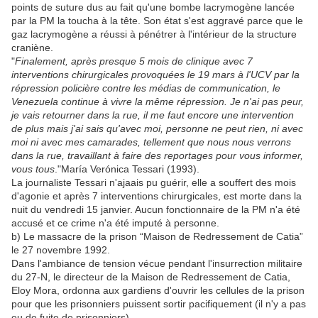
points de suture dus au fait qu'une bombe lacrymogène lancée
par la PM la toucha à la tête. Son état s'est aggravé parce que le
gaz lacrymogène a réussi à pénétrer à l'intérieur de la structure
craniène.
"
Finalement, après presque 5 mois de clinique avec 7
interventions chirurgicales provoquées le 19 mars à l'UCV par la
répression policière contre les médias de communication, le
Venezuela continue à vivre la même répression. Je n'ai pas peur,
je vais retourner dans la rue, il me faut encore une intervention
de plus mais j'ai sais qu'avec moi, personne ne peut rien, ni avec
moi ni avec mes camarades, tellement que nous nous verrons
dans la rue, travaillant à faire des reportages pour vous informer,
vous tous
."María Verónica Tessari (1993).
La journaliste Tessari n'ajaais pu guérir, elle a souffert des mois
d'agonie et après 7 interventions chirurgicales, est morte dans la
nuit du vendredi 15 janvier. Aucun fonctionnaire de la PM n'a été
accusé et ce crime n'a été imputé à personne.
b) Le massacre de la prison “Maison de Redressement de Catia”
le 27 novembre 1992.
Dans l'ambiance de tension vécue pendant l'insurrection militaire
du 27-N, le directeur de la Maison de Redressement de Catia,
Eloy Mora, ordonna aux gardiens d'ouvrir les cellules de la prison
pour que les prisonniers puissent sortir pacifiquement (il n'y a pas
eu de fuite de prisonniers).