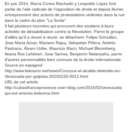
En juin 2014, María Corina Machado y Leopoldo López font
partie de l'aile radicale de l'opposition de droite et depuis février,
entreprennent des actions de protestations violentes dans la rue
dans le cadre du plan "La Sortie".
Il fait plusieurs tournées qui procurent des soutiens à leurs
activités de déstabilisation contre la Révolution. Parmi le groupe
d'alliés qu'il a réussi à réunir, se détachent: Felipe González,
Jose Maria Aznar, Mariano Rajoy, Sebastian Piñera, Andrés
Pastrana, Álvaro Uribe, Mauricio Macri, Michael Bloomberg,
Ileana Ros Lehtinen, Jose Sarney, Benjamín Netanyahu, parmi
d'autres personnalités bien connues de la droite internationale.
Source en espagnol:
http://www.telesurtv.net/news/Conozca-al-alcalde-detenido-en-
Venezuela-por-golpista-20150220-0012.html
URL de cet article:
http://cubasifranceprovence.over-blog.com/2015/02/venezuela-
qui-est-antonio-ledezma.html