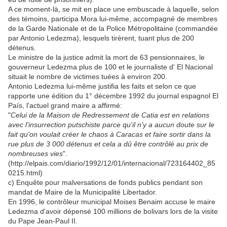
A ce moment-là, se mit en place une embuscade à laquelle, selon
des témoins, participa Mora lui-même, accompagné de membres
de la Garde Nationale et de la Police Métropolitaine (commandée
par Antonio Ledezma), lesquels tirèrent, tuant plus de 200
détenus.
Le ministre de la justice admit la mort de 63 pensionnaires, le
gouverneur Ledezma plus de 100 et le journaliste d' El Nacional
situait le nombre de victimes tuées à environ 200.
Antonio Ledezma lui-même justifia les faits et selon ce que
rapporte une édition du 1° décembre 1992 du journal espagnol El
País, l'actuel grand maire a affirmé:
"
Celui de la Maison de Redressement de Catia est en relations
avec l'insurrection putschiste parce qu'il n'y a aucun doute sur le
fait qu'on voulait créer le chaos à Caracas et faire sortir dans la
rue plus de 3 000 détenus et cela a dû être contrôlé au prix de
nombreuses vies
".
(http://elpais.com/diario/1992/12/01/internacional/723164402_85
0215.html)
c) Enquête pour malversations de fonds publics pendant son
mandat de Maire de la Municipalité Libertador.
En 1996, le contrôleur municipal Moises Benaim accuse le maire
Ledezma d'avoir dépensé 100 millions de bolivars lors de la visite
du Pape Jean-Paul II.