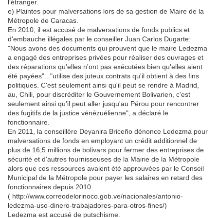
l'étranger.
e) Plaintes pour malversations lors de sa gestion de Maire de la
Métropole de Caracas.
En 2010, il est accusé de malversations de fonds publics et
d'embauche illégales par le conseiller Juan Carlos Dugarte:
"Nous avons des documents qui prouvent que le maire Ledezma
a engagé des entreprises privées pour réaliser des ouvrages et
des réparations qu'elles n'ont pas exécutées bien qu'elles aient
été payées"..."utilise des juteux contrats qu'il obtient à des fins
politiques. C'est seulement ainsi qu'il peut se rendre à Madrid,
au, Chili, pour discréditer le Gouvernement Bolivarien, c'est
seulement ainsi qu'il peut aller jusqu'au Pérou pour rencontrer
des fugitifs de la justice vénézuélienne", a déclaré le
fonctionnaire.
En 2011, la conseillère Deyanira Briceño dénonce Ledezma pour
malversations de fonds en employant un crédit additionnel de
plus de 16,5 millions de bolivars pour fermer des entreprises de
sécurité et d'autres fournisseuses de la Mairie de la Métropole
alors que ces ressources avaient été approuvées par le Conseil
Municipal de la Métropole pour payer les salaires en retard des
fonctionnaires depuis 2010.
( http://www.correodelorinoco.gob.ve/nacionales/antonio-
ledezma-uso-dinero-trabajadores-para-otros-fines/)
Ledezma est accusé de putschisme.