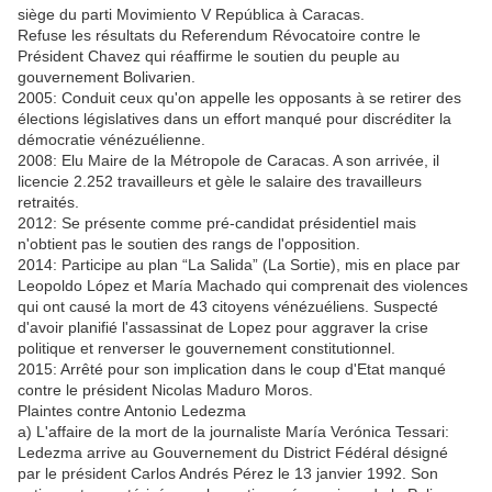
siège du parti Movimiento V República à Caracas.
Refuse les résultats du Referendum Révocatoire contre le
Président Chavez qui réaffirme le soutien du peuple au
gouvernement Bolivarien.
2005: Conduit ceux qu'on appelle les opposants à se retirer des
élections législatives dans un effort manqué pour discréditer la
démocratie vénézuélienne.
2008: Elu Maire de la Métropole de Caracas. A son arrivée, il
licencie 2.252 travailleurs et gèle le salaire des travailleurs
retraités.
2012: Se présente comme pré-candidat présidentiel mais
n'obtient pas le soutien des rangs de l'opposition.
2014: Participe au plan “La Salida” (La Sortie), mis en place par
Leopoldo López et María Machado qui comprenait des violences
qui ont causé la mort de 43 citoyens vénézuéliens. Suspecté
d'avoir planifié l'assassinat de Lopez pour aggraver la crise
politique et renverser le gouvernement constitutionnel.
2015: Arrêté pour son implication dans le coup d'Etat manqué
contre le président Nicolas Maduro Moros.
Plaintes contre Antonio Ledezma
a) L'affaire de la mort de la journaliste María Verónica Tessari:
Ledezma arrive au Gouvernement du District Fédéral désigné
par le président Carlos Andrés Pérez le 13 janvier 1992. Son