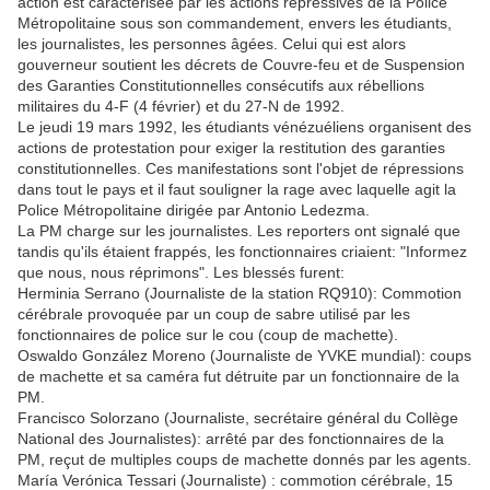
action est caractérisée par les actions répressives de la Police
Métropolitaine sous son commandement, envers les étudiants,
les journalistes, les personnes âgées. Celui qui est alors
gouverneur soutient les décrets de Couvre-feu et de Suspension
des Garanties Constitutionnelles consécutifs aux rébellions
militaires du 4-F (4 février) et du 27-N de 1992.
Le jeudi 19 mars 1992, les étudiants vénézuéliens organisent des
actions de protestation pour exiger la restitution des garanties
constitutionnelles. Ces manifestations sont l'objet de répressions
dans tout le pays et il faut souligner la rage avec laquelle agit la
Police Métropolitaine dirigée par Antonio Ledezma.
La PM charge sur les journalistes. Les reporters ont signalé que
tandis qu'ils étaient frappés, les fonctionnaires criaient: "Informez
que nous, nous réprimons". Les blessés furent:
Herminia Serrano (Journaliste de la station RQ910): Commotion
cérébrale provoquée par un coup de sabre utilisé par les
fonctionnaires de police sur le cou (coup de machette).
Oswaldo González Moreno (Journaliste de YVKE mundial): coups
de machette et sa caméra fut détruite par un fonctionnaire de la
PM.
Francisco Solorzano (Journaliste, secrétaire général du Collège
National des Journalistes): arrêté par des fonctionnaires de la
PM, reçut de multiples coups de machette donnés par les agents.
María Verónica Tessari (Journaliste) : commotion cérébrale, 15