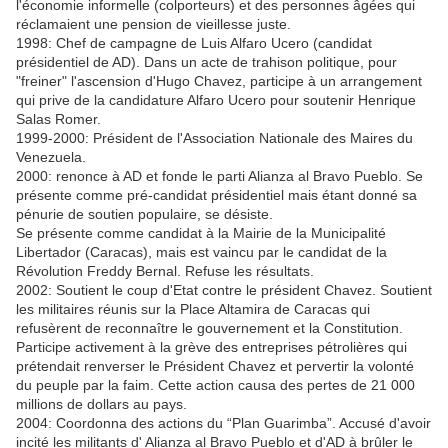
l'économie informelle (colporteurs) et des personnes âgées qui
réclamaient une pension de vieillesse juste.
1998: Chef de campagne de Luis Alfaro Ucero (candidat
présidentiel de AD). Dans un acte de trahison politique, pour
"freiner" l'ascension d'Hugo Chavez, participe à un arrangement
qui prive de la candidature Alfaro Ucero pour soutenir Henrique
Salas Romer.
1999-2000: Président de l'Association Nationale des Maires du
Venezuela.
2000: renonce à AD et fonde le parti Alianza al Bravo Pueblo. Se
présente comme pré-candidat présidentiel mais étant donné sa
pénurie de soutien populaire, se désiste.
Se présente comme candidat à la Mairie de la Municipalité
Libertador (Caracas), mais est vaincu par le candidat de la
Révolution Freddy Bernal. Refuse les résultats.
2002: Soutient le coup d'Etat contre le président Chavez. Soutient
les militaires réunis sur la Place Altamira de Caracas qui
refusèrent de reconnaître le gouvernement et la Constitution.
Participe activement à la grève des entreprises pétrolières qui
prétendait renverser le Président Chavez et pervertir la volonté
du peuple par la faim. Cette action causa des pertes de 21 000
millions de dollars au pays.
2004: Coordonna des actions du “Plan Guarimba”. Accusé d'avoir
incité les militants d' Alianza al Bravo Pueblo et d'AD à brûler le