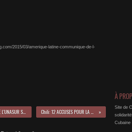
og.com/2015/03/amerique-latine-communique-de-l-
À PRO
Site de 
Amérique Latine: COMMUNIQUE DE L'UNASUR SUR LE DIALOGUE AU Venezuela
Chili: 12 ACCUSES POUR LA MORT DE Victor Jara
solidarit
Cubaine e