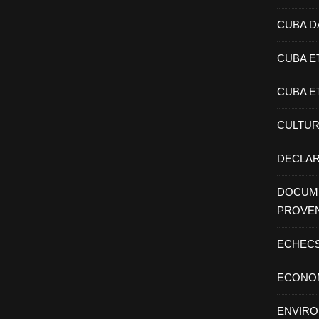
CUBA D
CUBA E
CUBA E
CULTU
DECLAR
DOCUME
PROVE
ECHEC
ECONO
ENVIR