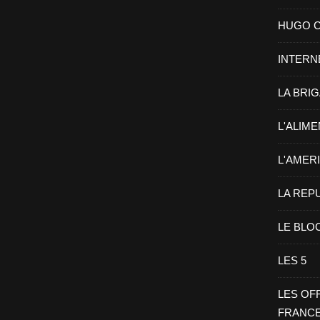
HUGO CHA
INTERN
LA BRI
L'ALIM
L'AMER
LA REP
LE BLO
LES 5
LES OF
FRANC