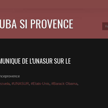
CUBA SI PROVENCE
MUNIQUE DE L'UNASUR SUR LE
anceprovence
ezuela
,
#UNASUR
,
#Etats-Unis
,
#Barack Obama
,