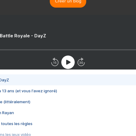
Créer un blog
 Battle Royale - DayZ
 DayZ
 a 13 ans (et vous l'avez ignoré)
e (littéralement)
im Rayan
 toutes les règles
s les jeux vidéo