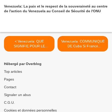
Venezuela: La paix et le respect de la souveraineté au centre
de l'action du Venezuela au Conseil de Sécurité de l'ONU
< Venezuela: QUE
Venezuela: COMMUNIQUE
SIGNIFIE POUR LE
DE Cuba Si France
Venezuela ETRE QUALIFIE
Provence >
PAR LES Etats-Unis DE
"MENACE POUR LA
Hébergé par Overblog
SECURITE NATIONALE"?
Top articles
Pages
Contact
Signaler un abus
C.G.U.
Cookies et données personnelles