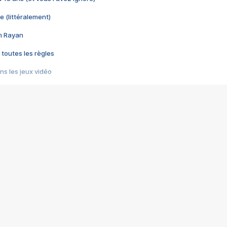
e (littéralement)
im Rayan
 toutes les règles
s les jeux vidéo
us choquant de Rockstar ? - Le scandale BULLY
e plus moche de Steam
du RÊVE tourne au CAUCHEMAR
pendant 8 heures
it… à tort
umiliés par un jeu vidéo
ire - Final Fantasy 8
ti un empire - Age of Empires