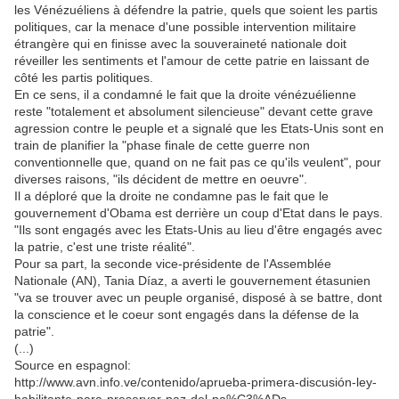
les Vénézuéliens à défendre la patrie, quels que soient les partis
politiques, car la menace d'une possible intervention militaire
étrangère qui en finisse avec la souveraineté nationale doit
réveiller les sentiments et l'amour de cette patrie en laissant de
côté les partis politiques.
En ce sens, il a condamné le fait que la droite vénézuélienne
reste "totalement et absolument silencieuse" devant cette grave
agression contre le peuple et a signalé que les Etats-Unis sont en
train de planifier la "phase finale de cette guerre non
conventionnelle que, quand on ne fait pas ce qu'ils veulent", pour
diverses raisons, "ils décident de mettre en oeuvre".
Il a déploré que la droite ne condamne pas le fait que le
gouvernement d'Obama est derrière un coup d'Etat dans le pays.
"Ils sont engagés avec les Etats-Unis au lieu d'être engagés avec
la patrie, c'est une triste réalité".
Pour sa part, la seconde vice-présidente de l'Assemblée
Nationale (AN), Tania Díaz, a averti le gouvernement étasunien
"va se trouver avec un peuple organisé, disposé à se battre, dont
la conscience et le coeur sont engagés dans la défense de la
patrie".
(...)
Source en espagnol:
http://www.avn.info.ve/contenido/aprueba-primera-discusión-ley-