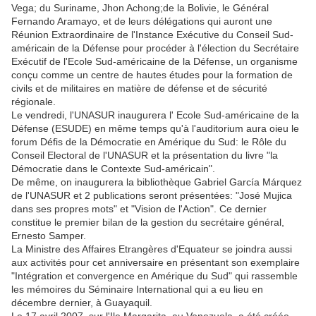
Vega; du Suriname, Jhon Achong;de la Bolivie, le Général
Fernando Aramayo, et de leurs délégations qui auront une
Réunion Extraordinaire de l'Instance Exécutive du Conseil Sud-
américain de la Défense pour procéder à l'élection du Secrétaire
Exécutif de l'Ecole Sud-américaine de la Défense, un organisme
conçu comme un centre de hautes études pour la formation de
civils et de militaires en matière de défense et de sécurité
régionale.
Le vendredi, l'UNASUR inaugurera l' Ecole Sud-américaine de la
Défense (ESUDE) en même temps qu'à l'auditorium aura oieu le
forum Défis de la Démocratie en Amérique du Sud: le Rôle du
Conseil Electoral de l'UNASUR et la présentation du livre "la
Démocratie dans le Contexte Sud-américain".
De même, on inaugurera la bibliothèque Gabriel García Márquez
de l'UNASUR et 2 publications seront présentées: "José Mujica
dans ses propres mots" et "Vision de l'Action". Ce dernier
constitue le premier bilan de la gestion du secrétaire général,
Ernesto Samper.
La Ministre des Affaires Etrangères d'Equateur se joindra aussi
aux activités pour cet anniversaire en présentant son exemplaire
"Intégration et convergence en Amérique du Sud" qui rassemble
les mémoires du Séminaire International qui a eu lieu en
décembre dernier, à Guayaquil.