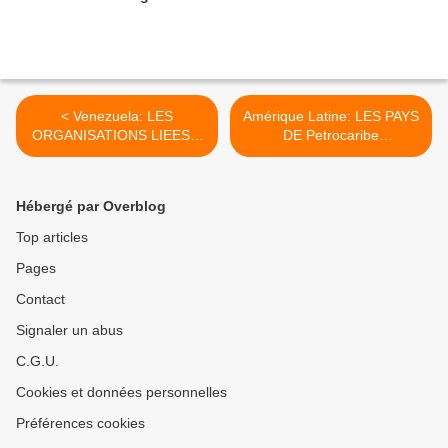
< Venezuela: LES
Amérique Latine: LES PAYS
ORGANISATIONS LIEES A
DE Petrocaribe
L'OPPOSITION
REAFFIRMENT LEUR
RECOIVENT PLUS DE
UNITE FACE AUX
FINANCEMENT
TENTATIVES DE DIVISION
Hébergé par Overblog
DES Etats-Unis >
Top articles
Pages
Contact
Signaler un abus
C.G.U.
Cookies et données personnelles
Préférences cookies