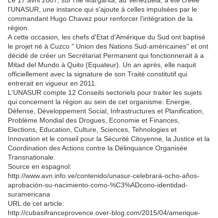
Le 17 avril 2007, sur l'Ile Margarita, au Venezuela, a été créée
l'UNASUR, une instance qui s'ajoute à celles impulsées par le
commandant Hugo Chavez pour renforcer l'intégration de la
région.
A cette occasion, les chefs d'Etat d'Amérique du Sud ont baptisé
le projet né à Cuzco " Union des Nations Sud-américaines" et ont
décidé de créer un Secrétariat Permanent qui fonctionnerait à a
Mitad del Mundo à Quito (Equateur). Un an après, elle naquit
officiellement avec la signature de son Traité constitutif qui
entrerait en vigueur en 2011.
L'UNASUR compte 12 Conseils sectoriels pour traiter les sujets
qui concernent la région au sein de cet organisme: Energie,
Défense, Développement Social, Infrastructures et Planification,
Problème Mondial des Drogues, Economie et Finances,
Elections, Education, Culture, Sciences, Tehnologies et
Innovation et le conseil pour la Sécurité Citoyenne, la Justice et la
Coordination des Actions contre la Délinquance Organisée
Transnationale.
Source en espagnol:
http://www.avn.info.ve/contenido/unasur-celebrará-ocho-años-
aprobación-su-nacimiento-como-%C3%ADcono-identidad-
suramericana
URL de cet article:
http://cubasifranceprovence.over-blog.com/2015/04/amerique-