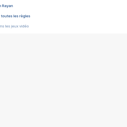
im Rayan
 toutes les règles
s les jeux vidéo
us choquant de Rockstar ? - Le scandale BULLY
e plus moche de Steam
du RÊVE tourne au CAUCHEMAR
pendant 8 heures
it… à tort
umiliés par un jeu vidéo
ire - Final Fantasy 8
ti un empire - Age of Empires
story DOFUS