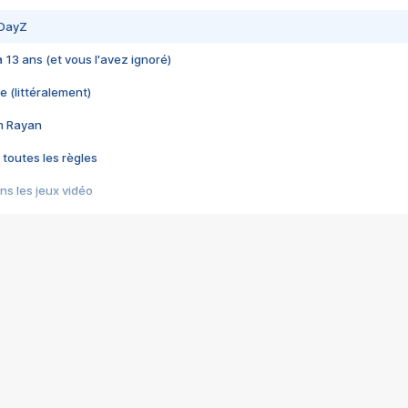
 DayZ
 a 13 ans (et vous l'avez ignoré)
e (littéralement)
im Rayan
 toutes les règles
s les jeux vidéo
us choquant de Rockstar ? - Le scandale BULLY
e plus moche de Steam
du RÊVE tourne au CAUCHEMAR
pendant 8 heures
it… à tort
umiliés par un jeu vidéo