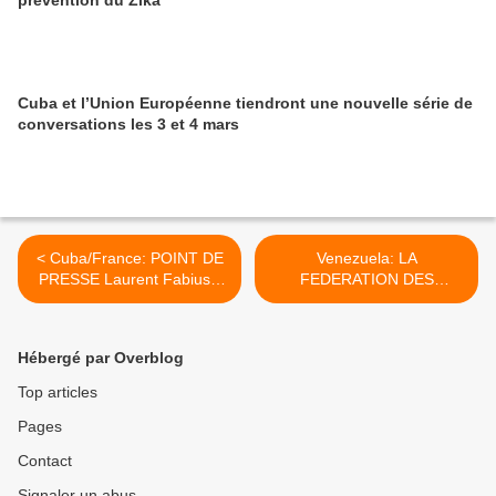
prévention du Zika
Cuba et l’Union Européenne tiendront une nouvelle série de
conversations les 3 et 4 mars
< Cuba/France: POINT DE
Venezuela: LA
PRESSE Laurent Fabius -
FEDERATION DES
Bruno Rodriguez
CHAMBRES DE
COMMERCE SERAIT
RESPONSABLE DE LA
Hébergé par Overblog
GUERRE ECONOMIQUE >
Top articles
Pages
Contact
Signaler un abus