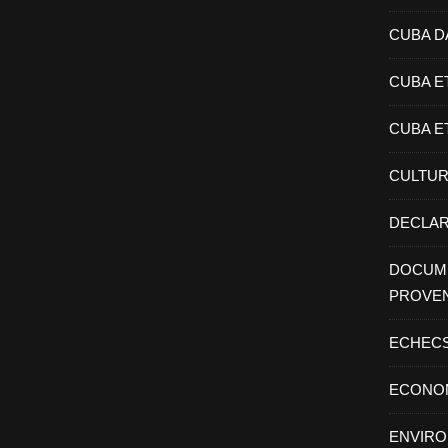
CUBA D
CUBA E
CUBA E
CULTU
DECLAR
DOCUME
PROVE
ECHEC
ECONO
ENVIR