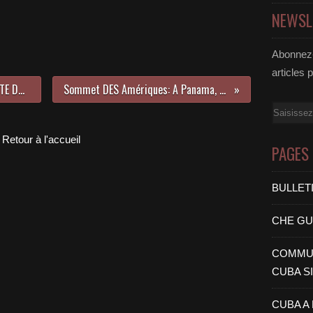
NEWSL
Abonnez-
articles 
Economie: UNE LOI RATIFIE LE TRAITE DU FONDS DE RESERVE DES BRICS
Sommet DES Amériques: A Panama, UN CONTINENT S'EST REVOLTE
Email
Retour à l'accueil
PAGES
BULLET
CHE G
COMMUN
CUBA S
CUBA A