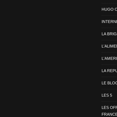
HUGO CHA
INTERN
LA BRI
L'ALIM
L'AMER
LA REP
LE BLO
LES 5
LES OF
FRANC