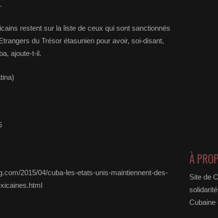
.
ains restent sur la liste de ceux qui sont sanctionnés
Etrangers du Trésor étasunien pour avoir, soi-disant,
, ajoute-t-il.
tina)
5
À PRO
og.com/2015/04/cuba-les-etats-unis-maintiennent-des-
Site de 
xicaines.html
solidarit
Cubaine e