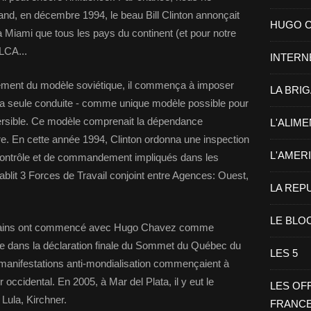
nd, en décembre 1994, le beau Bill Clinton annonçait
HUGO CHA
iami que tous les pays du continent (et pour notre
ALCA...
INTERN
ndrement du modèle soviétique, il commença à imposer
LA BRI
sa seule conduite - comme unique modèle possible pour
versible. Ce modèle comprenait la dépendance
L'ALIM
ire. En cette année 1994, Clinton ordonna une inspection
L'AMER
ontrôle et de commandement impliqués dans les
tablit 3 Forces de Travail conjoint entre Agences: Ouest,
LA REP
LE BLO
icains ont commencé avec Hugo Chavez comme
te dans la déclaration finale du Sommet du Québec du
LES 5
s manifestations anti-mondialisation commençaient à
occidental. En 2005, à Mar del Plata, il y eut le
LES OF
Lula, Kirchner.
FRANC