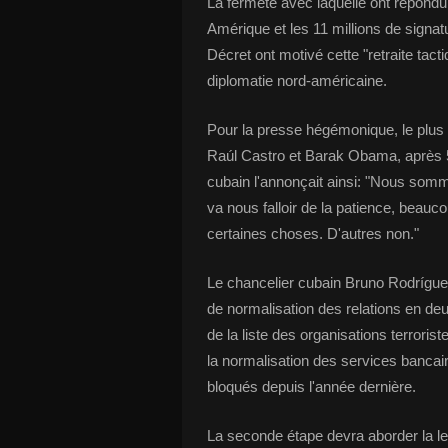
La fermeté avec laquelle ont répond
Amérique et les 11 millions de signa
Décret ont motivé cette "retraite tac
diplomatie nord-américaine.
Pour la presse hégémonique, le plus i
Raúl Castro et Barak Obama, après 5
cubain l'annonçait ainsi: "Nous somm
va nous falloir de la patience, bea
certaines choses. D'autres non."
Le chancelier cubain Bruno Rodrígue
de normalisation des relations en d
de la liste des organisations terrori
la normalisation des services bancai
bloqués depuis l'année dernière.
La seconde étape devra aborder la l