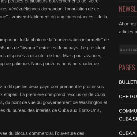
u les peuples et plusieurs gouvernements de Notre
NEWSL
tures vénézuéliennes demandant l'annulation de ce
tique" - vraisemblablement dû aux circonstances - de la
Abonnez-
articles 
mportant fut la photo de la "conversation informelle" de
6 ans de "divorce" entre les deux pays. Le président
Email
es disposés à discuter de tout. Mais pour avancer, il
ucoup de patience. Nous pouvons nous persuader de
PAGES
BULLET
z a dit que les deux pays comprennent le processus
eux étapes. La première comprend l'exclusion de Cuba
CHE G
stes, du point de vue du gouvernement de Washington et
res du bureau des intérêts de Cuba aux Etats-Unis,
COMMUN
CUBA S
evée du blocus commercial, l'ouverture des
CUBA A