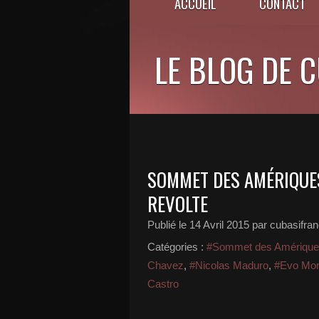
ACCUEIL
CONTACT
LE BLOG DE 
SOMMET DES AMÉRIQUES
REVOLTE
Publié le
14 Avril 2015
par cubasifra
Catégories :
#Sommet des Amériqu
Chavez
,
#Nicolas Maduro
,
#Evo Mor
Castro