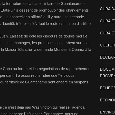
 la fermeture de la base militaire de Guantánamo et
CUBA D
 Etats-Unis cessent de promouvoir des changements
ba. Le chancelier a affirmé qu'il y aura une seconde
CUBA E
"bientôt, très bientôt". Tout le reste est un feu d'artifice.
CUBA E
Bush. Laissez de côté les discours de double morale
es, les chantages, les pressions qui tombent sur nos
CULTU
u la Maison Blanche" a demandé Morales à Obama à la
DECLAR
de Cuba au forum et les négociations de rapprochement
DOCUME
ndant, il a aussi repris l'idée que "le blocus
PROVE
n du territoire de Guantánamo sont encore en suspens."
ECHEC
ECONO
 ce n'est déjà pas Washington qui réalise l'agenda
ENVIR
il peut encore l'influencer. Par chance, nous ne