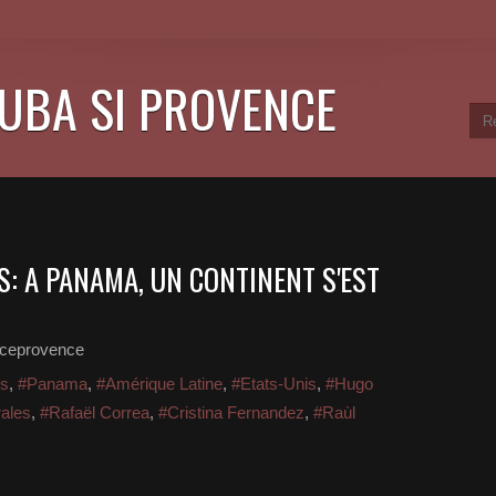
CUBA SI PROVENCE
: A PANAMA, UN CONTINENT S'EST
nceprovence
es
,
#Panama
,
#Amérique Latine
,
#Etats-Unis
,
#Hugo
ales
,
#Rafaël Correa
,
#Cristina Fernandez
,
#Raùl