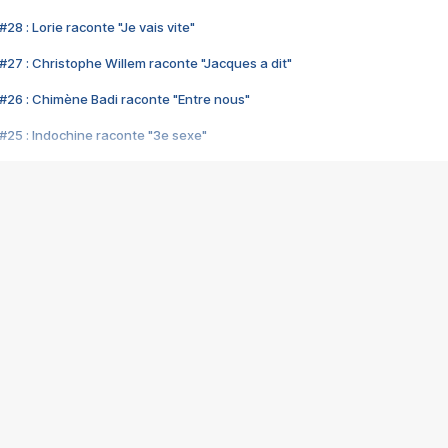
28 : Lorie raconte "Je vais vite"
#27 : Christophe Willem raconte "Jacques a dit"
#26 : Chimène Badi raconte "Entre nous"
#25 : Indochine raconte "3e sexe"
#24 : Zaho raconte "C'est chelou"
#23 : Patrick Bruel raconte "Au café des délices"
#22 : Kyo raconte "Le chemin"
#21 : Nolwenn Leroy raconte "Cassé"
#20 : Patrick Hernandez raconte "Born to be alive"
#19 : Lorie raconte "Près de moi"
#18 : Michael Jones raconte "A nos actes manqués" (avec Jean-Jacque
#17 : Khaled raconte "Aïcha"