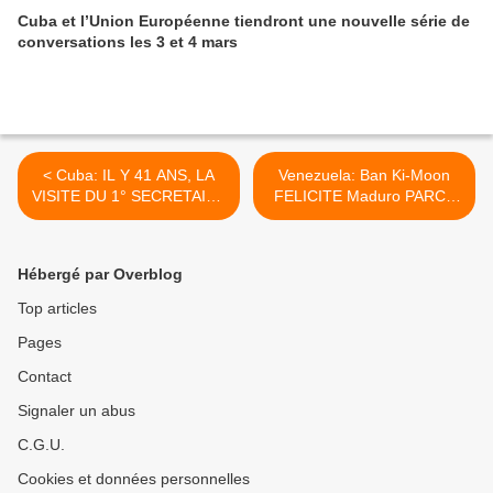
Cuba et l’Union Européenne tiendront une nouvelle série de
conversations les 3 et 4 mars
< Cuba: IL Y 41 ANS, LA
Venezuela: Ban Ki-Moon
VISITE DU 1° SECRETAIRE
FELICITE Maduro PARCE
DU PS François Mitterand
QU'IL PRESERVE LA PAIX
DANS LE PAYS >
Hébergé par Overblog
Top articles
Pages
Contact
Signaler un abus
C.G.U.
Cookies et données personnelles