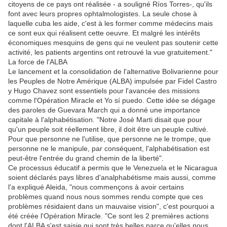
citoyens de ce pays ont réalisée - a souligné Ríos Torres-, qu'ils
font avec leurs propres ophtalmologistes. La seule chose à
laquelle cuba les aide, c'est à les former comme médecins mais
ce sont eux qui réalisent cette oeuvre. Et malgré les intérêts
économiques mesquins de gens qui ne veulent pas soutenir cette
activité, les patients argentins ont retrouvé la vue gratuitement."
La force de l'ALBA
Le lancement et la consolidation de l'alternative Bolivarienne pour
les Peuples de Notre Amérique (ALBA) impulsée par Fidel Castro
y Hugo Chavez sont essentiels pour l'avancée des missions
comme l'Opération Miracle et Yo sí puedo. Cette idée se dégage
des paroles de Guevara March qui a donné une importance
capitale à l'alphabétisation. "Notre José Marti disait que pour
qu'un peuple soit réellement libre, il doit être un peuple cultivé.
Pour que personne ne l'utilise, que personne ne le trompe, que
personne ne le manipule, par conséquent, l'alphabétisation est
peut-être l'entrée du grand chemin de la liberté".
Ce processus éducatif a permis que le Venezuela et le Nicaragua
soient déclarés pays libres d'analphabétisme mais aussi, comme
l'a expliqué Aleida, "nous commençons à avoir certains
problèmes quand nous nous sommes rendu compte que ces
problèmes résidaient dans un mauvaise vision", c'est pourquoi a
été créée l'Opération Miracle. "Ce sont les 2 premières actions
dont l'ALBA s'est saisie qui sont très belles parce qu'elles nous