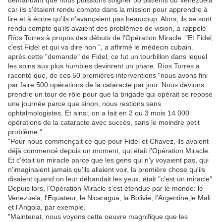
demandant que nous puissions soigner 50 patients du Venezuela
car ils s'étaient rendu compte dans la mission pour apprendre à
lire et à écrire qu'ils n'avançaient pas beaucoup. Alors, ils se sont
rendu compte qu'ils avaient des problèmes de vision, a rappelé
Ríos Torres à propos des débuts de l'Opération Miracle. "Et Fidel,
c'est Fidel et qui va dire non ", a affirmé le médecin cubain.
après cette "demande" de Fidel, ce fut un tourbillon dans lequel
les soins aux plus humbles devinrent un phare. Ríos Torres a
raconté que, de ces 50 premières interventions "nous avons fini
par faire 500 opérations de la cataracte par jour. Nous devions
prendre un tour de rôle pour que la brigade qui opérait se repose
une journée parce que sinon, nous restions sans
ophtalmologistes. Et ainsi, on a fait en 2 ou 3 mois 14 000
opérations de la cataracte avec succès, sans le moindre petit
problème."
"Pour nous commençait ce que pour Fidel et Chavez, ils avaient
déjà commencé depuis un moment, qui était l'Opération Miracle.
Et c'était un miracle parce que les gens qui n'y voyaient pas, qui
n'imaginaient jamais qu'ils allaient voir, la première chose qu'ils
disaient quand on leur débandait les yeux, était "c'est un miracle".
Depuis lors, l'Opération Miracle s'est étendue par le monde: le
Venezuela, l'Equateur, le Nicaragua, la Bolivie, l'Argentine,le Mali
et l'Angola, par exemple.
"Maintenat, nous voyons cette oeuvre magnifique que les