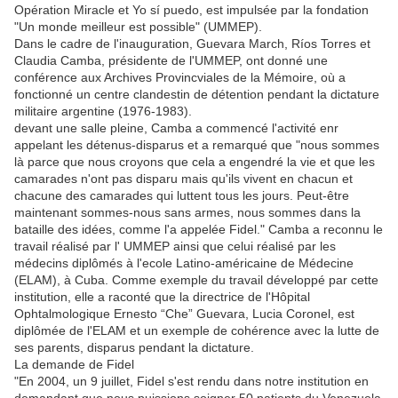
Opération Miracle et Yo sí puedo, est impulsée par la fondation
"Un monde meilleur est possible" (UMMEP).
Dans le cadre de l'inauguration, Guevara March, Ríos Torres et
Claudia Camba, présidente de l'UMMEP, ont donné une
conférence aux Archives Provincviales de la Mémoire, où a
fonctionné un centre clandestin de détention pendant la dictature
militaire argentine (1976-1983).
devant une salle pleine, Camba a commencé l'activité enr
appelant les détenus-disparus et a remarqué que "nous sommes
là parce que nous croyons que cela a engendré la vie et que les
camarades n'ont pas disparu mais qu'ils vivent en chacun et
chacune des camarades qui luttent tous les jours. Peut-être
maintenant sommes-nous sans armes, nous sommes dans la
bataille des idées, comme l'a appelée Fidel." Camba a reconnu le
travail réalisé par l' UMMEP ainsi que celui réalisé par les
médecins diplômés à l'ecole Latino-américaine de Médecine
(ELAM), à Cuba. Comme exemple du travail développé par cette
institution, elle a raconté que la directrice de l'Hôpital
Ophtalmologique Ernesto “Che” Guevara, Lucia Coronel, est
diplômée de l'ELAM et un exemple de cohérence avec la lutte de
ses parents, disparus pendant la dictature.
La demande de Fidel
"En 2004, un 9 juillet, Fidel s'est rendu dans notre institution en