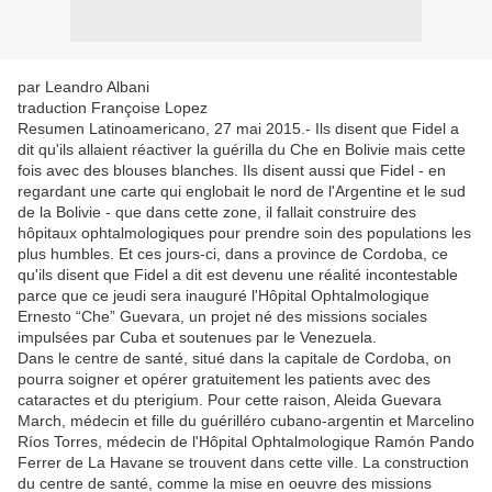
par Leandro Albani
traduction Françoise Lopez
Resumen Latinoamericano, 27 mai 2015.- Ils disent que Fidel a
dit qu'ils allaient réactiver la guérilla du Che en Bolivie mais cette
fois avec des blouses blanches. Ils disent aussi que Fidel - en
regardant une carte qui englobait le nord de l'Argentine et le sud
de la Bolivie - que dans cette zone, il fallait construire des
hôpitaux ophtalmologiques pour prendre soin des populations les
plus humbles. Et ces jours-ci, dans a province de Cordoba, ce
qu'ils disent que Fidel a dit est devenu une réalité incontestable
parce que ce jeudi sera inauguré l'Hôpital Ophtalmologique
Ernesto “Che” Guevara, un projet né des missions sociales
impulsées par Cuba et soutenues par le Venezuela.
Dans le centre de santé, situé dans la capitale de Cordoba, on
pourra soigner et opérer gratuitement les patients avec des
cataractes et du pterigium. Pour cette raison, Aleida Guevara
March, médecin et fille du guérilléro cubano-argentin et Marcelino
Ríos Torres, médecin de l'Hôpital Ophtalmologique Ramón Pando
Ferrer de La Havane se trouvent dans cette ville. La construction
du centre de santé, comme la mise en oeuvre des missions