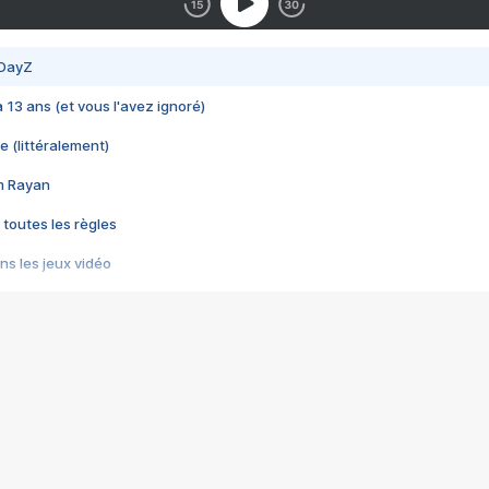
 DayZ
 a 13 ans (et vous l'avez ignoré)
e (littéralement)
im Rayan
 toutes les règles
s les jeux vidéo
us choquant de Rockstar ? - Le scandale BULLY
e plus moche de Steam
du RÊVE tourne au CAUCHEMAR
pendant 8 heures
it… à tort