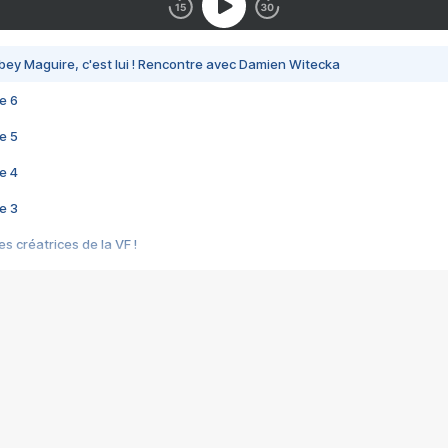
bey Maguire, c'est lui ! Rencontre avec Damien Witecka
e 6
e 5
e 4
e 3
s créatrices de la VF !
e 2
e 1
e Mektoub My Love arrive enfin ! Rencontre avec Shaïn Boumedine et Sal
i : après Toni en famille
elle réalise le bouleversant Dites lui que je l'aime