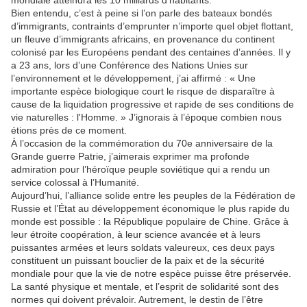
mondiale atteindra les 10 milliards d’habitants.
Bien entendu, c’est à peine si l’on parle des bateaux bondés
d’immigrants, contraints d’emprunter n’importe quel objet flottant,
un fleuve d’immigrants africains, en provenance du continent
colonisé par les Européens pendant des centaines d’années. Il y
a 23 ans, lors d’une Conférence des Nations Unies sur
l’environnement et le développement, j’ai affirmé : « Une
importante espèce biologique court le risque de disparaître à
cause de la liquidation progressive et rapide de ses conditions de
vie naturelles : l'Homme. » J’ignorais à l’époque combien nous
étions près de ce moment.
À l’occasion de la commémoration du 70e anniversaire de la
Grande guerre Patrie, j’aimerais exprimer ma profonde
admiration pour l’héroïque peuple soviétique qui a rendu un
service colossal à l’Humanité.
Aujourd’hui, l’alliance solide entre les peuples de la Fédération de
Russie et l’État au développement économique le plus rapide du
monde est possible : la République populaire de Chine. Grâce à
leur étroite coopération, à leur science avancée et à leurs
puissantes armées et leurs soldats valeureux, ces deux pays
constituent un puissant bouclier de la paix et de la sécurité
mondiale pour que la vie de notre espèce puisse être préservée.
La santé physique et mentale, et l’esprit de solidarité sont des
normes qui doivent prévaloir. Autrement, le destin de l’être