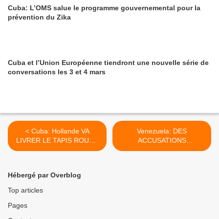
Cuba: L’OMS salue le programme gouvernemental pour la
prévention du Zika
Cuba et l’Union Européenne tiendront une nouvelle série de
conversations les 3 et 4 mars
< Cuba: Hollande VA
Venezuela: DES
LIVRER LE TAPIS ROUGE
ACCUSATIONS
QUE FOULERA UN PEU
MENSONGERES EN
PLUS TARD MAITRE
PREPARATION POUR LES
Obama
PROCHAINES ELECTIONS
Hébergé par Overblog
>
Top articles
Pages