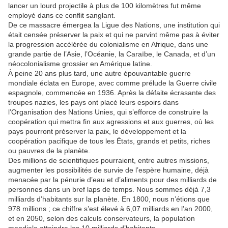
lancer un lourd projectile à plus de 100 kilomètres fut même
employé dans ce conflit sanglant.
De ce massacre émergea la Ligue des Nations, une institution qui
était censée préserver la paix et qui ne parvint même pas à éviter
la progression accélérée du colonialisme en Afrique, dans une
grande partie de l’Asie, l’Océanie, la Caraïbe, le Canada, et d’un
néocolonialisme grossier en Amérique latine.
À peine 20 ans plus tard, une autre épouvantable guerre
mondiale éclata en Europe, avec comme prélude la Guerre civile
espagnole, commencée en 1936. Après la défaite écrasante des
troupes nazies, les pays ont placé leurs espoirs dans
l’Organisation des Nations Unies, qui s’efforce de construire la
coopération qui mettra fin aux agressions et aux guerres, où les
pays pourront préserver la paix, le développement et la
coopération pacifique de tous les États, grands et petits, riches
ou pauvres de la planète.
Des millions de scientifiques pourraient, entre autres missions,
augmenter les possibilités de survie de l’espère humaine, déjà
menacée par la pénurie d’eau et d’aliments pour des milliards de
personnes dans un bref laps de temps. Nous sommes déjà 7,3
milliards d’habitants sur la planète. En 1800, nous n’étions que
978 millions ; ce chiffre s’est élevé à 6,07 milliards en l’an 2000,
et en 2050, selon des calculs conservateurs, la population