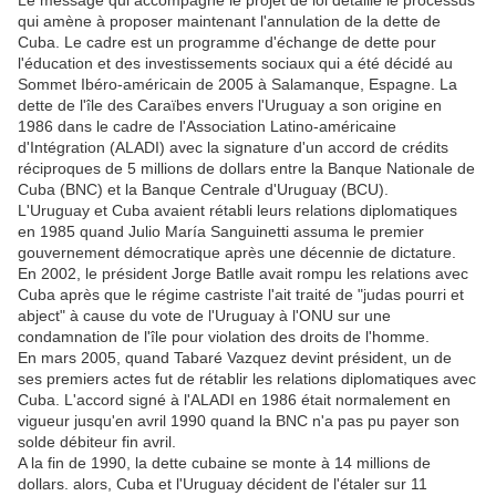
Le message qui accompagne le projet de loi détaille le processus
qui amène à proposer maintenant l'annulation de la dette de
Cuba. Le cadre est un programme d'échange de dette pour
l'éducation et des investissements sociaux qui a été décidé au
Sommet Ibéro-américain de 2005 à Salamanque, Espagne. La
dette de l'île des Caraïbes envers l'Uruguay a son origine en
1986 dans le cadre de l'Association Latino-américaine
d'Intégration (ALADI) avec la signature d'un accord de crédits
réciproques de 5 millions de dollars entre la Banque Nationale de
Cuba (BNC) et la Banque Centrale d'Uruguay (BCU).
L'Uruguay et Cuba avaient rétabli leurs relations diplomatiques
en 1985 quand Julio María Sanguinetti assuma le premier
gouvernement démocratique après une décennie de dictature.
En 2002, le président Jorge Batlle avait rompu les relations avec
Cuba après que le régime castriste l'ait traité de "judas pourri et
abject" à cause du vote de l'Uruguay à l'ONU sur une
condamnation de l'île pour violation des droits de l'homme.
En mars 2005, quand Tabaré Vazquez devint président, un de
ses premiers actes fut de rétablir les relations diplomatiques avec
Cuba. L'accord signé à l'ALADI en 1986 était normalement en
vigueur jusqu'en avril 1990 quand la BNC n'a pas pu payer son
solde débiteur fin avril.
A la fin de 1990, la dette cubaine se monte à 14 millions de
dollars. alors, Cuba et l'Uruguay décident de l'étaler sur 11