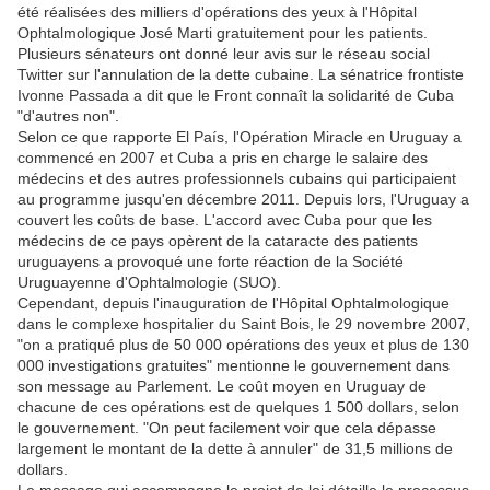
été réalisées des milliers d'opérations des yeux à l'Hôpital
Ophtalmologique José Marti gratuitement pour les patients.
Plusieurs sénateurs ont donné leur avis sur le réseau social
Twitter sur l'annulation de la dette cubaine. La sénatrice frontiste
Ivonne Passada a dit que le Front connaît la solidarité de Cuba
"d'autres non".
Selon ce que rapporte El País, l'Opération Miracle en Uruguay a
commencé en 2007 et Cuba a pris en charge le salaire des
médecins et des autres professionnels cubains qui participaient
au programme jusqu'en décembre 2011. Depuis lors, l'Uruguay a
couvert les coûts de base. L'accord avec Cuba pour que les
médecins de ce pays opèrent de la cataracte des patients
uruguayens a provoqué une forte réaction de la Société
Uruguayenne d'Ophtalmologie (SUO).
Cependant, depuis l'inauguration de l'Hôpital Ophtalmologique
dans le complexe hospitalier du Saint Bois, le 29 novembre 2007,
"on a pratiqué plus de 50 000 opérations des yeux et plus de 130
000 investigations gratuites" mentionne le gouvernement dans
son message au Parlement. Le coût moyen en Uruguay de
chacune de ces opérations est de quelques 1 500 dollars, selon
le gouvernement. "On peut facilement voir que cela dépasse
largement le montant de la dette à annuler" de 31,5 millions de
dollars.