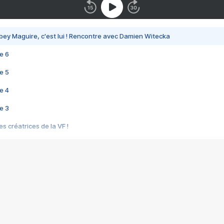
bey Maguire, c'est lui ! Rencontre avec Damien Witecka
e 6
e 5
e 4
e 3
s créatrices de la VF !
e 2
e 1
e Mektoub My Love arrive enfin ! Rencontre avec Shaïn Boumedine et Sal
i : après Toni en famille
elle réalise le bouleversant Dites lui que je l'aime