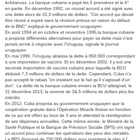
échéances. La banque cubaine a payé les 5 premières et la 6°
en partie. En décembre 1992, un nouvel accord a été signé avec
une dette alors de 33,3 millions de dollars. "Cet accord qui devait
être révisé a expiré sans la révision prévue en raison du défaut
de la BNC" explique le gouvernement uruguayen.
En août 1994 et en octobre et novembre 1995,la banque cubaine
a proposé différentes alternatives pour payer sa dette mais n'est
jamais arrivé à négocier avec l'Uruguay, signale le journal
uruguayen.
En mai 1996, l'Uruguay abaissa la dette à 850.000 correspondant
à une importation de vaccins. Et en décembre 2002, il y eut une
seconde importation de vaccins cubains pour laquelle la BCU
déduisit 7,3 millions de dollars de la dette. Cependant, Cuba n'a
pas accepté le rabais "en insistant sur le fait qu'il s'agissait d'un
don". La dette de la banque cubaine envers la BCU atteignait, le
31 décembre 2013, la somme de 3&,5 millions de dollars plus les
intérêts.
En 2012, Cuba proposa au gouvernement uruguayen que la
coopération gratuite dans l'Opération Miracle finisse en fonction
de ce qui est offert au bout de 3 ans et attendait la réintégration
de ses dépenses annuelles. Cette même année, le Ministre de la
Santé Publique et la Banque de Prévision Sociale (BPS) ont signé
un accord pour continuer les opérations des yeux des retraités.
La BPS disposait de 250 000 dollars pour maintenir le plan à l'