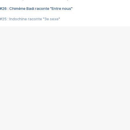
#26 : Chimène Badi raconte "Entre nous"
#25 : Indochine raconte "3e sexe"
#24 : Zaho raconte "C'est chelou"
#23 : Patrick Bruel raconte "Au café des délices"
#22 : Kyo raconte "Le chemin"
#21 : Nolwenn Leroy raconte "Cassé"
#20 : Patrick Hernandez raconte "Born to be alive"
#19 : Lorie raconte "Près de moi"
#18 : Michael Jones raconte "A nos actes manqués" (avec Jean-Jacque
#17 : Khaled raconte "Aïcha"
#16 : Corneille raconte "Parce qu'on vient de loin"
#15 : Indochine raconte "L'aventurier"