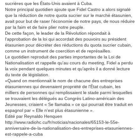
sucrières que les États-Unis avaient à Cuba.
Notre principal quotidien ajoute que Fidel Castro a alors signalé
que la réduction de notre quota sucrier sur le marché étasunien,
avait pour but de raser l'économie de notre pays, de nous réduire
par la faim et de faire plier notre peuple.
De cette façon, le leader de la Révolution répondait à
l'approbation de la loi qui accordait des pouvoirs au président
étasunien pour décréter des réductions du quota sucrier cubain,
comme un instrument de coercition et de représailles.
Le quotidien reproduit des parties importantes de la Loi de
Nationalisation et rappelle qu'au cours du meeting, Fidel a perdu
la voix pendant quelques minutes et qu'après il a donné lecture
du texte de législation.
«Quand on mentionnait le nom de chacune des entreprises
étasuniennes qui devenaient propriété de l'État cubain, les
milliers de personnes qui remplissaient le stade parmi lesquelles
se trouvaient les délégués au Congrès Latino-américain des
Jeunesses, criaient « Se llamaba » ce qui pourrait être traduit en
espagnol par « Elle n'est plus étasunienne ».
Edité par Reynaldo Henquen
http://www.radiohc.cu/fr/noticias/nacionales/65153-le-55e-
anniversaire-de-la-nationalisation-des-entreprises-etasuniennes-
est-rappele-a-cuba