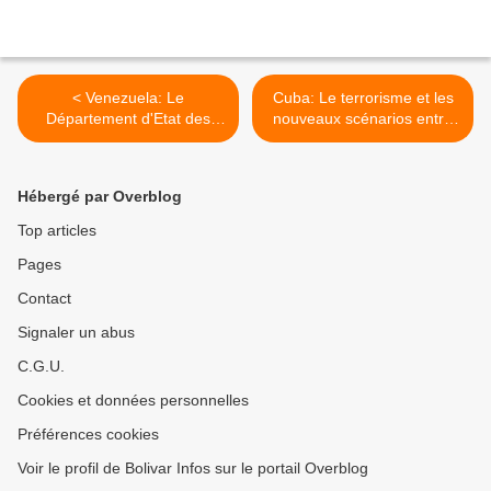
< Venezuela: Le
Cuba: Le terrorisme et les
Département d'Etat des
nouveaux scénarios entre
Etats-Unis remet en
Cuba et les Etats-Unis 2°
question l'inéligibilité des
partie >
opposants
Hébergé par Overblog
Top articles
Pages
Contact
Signaler un abus
C.G.U.
Cookies et données personnelles
Préférences cookies
Voir le profil de Bolivar Infos sur le portail Overblog