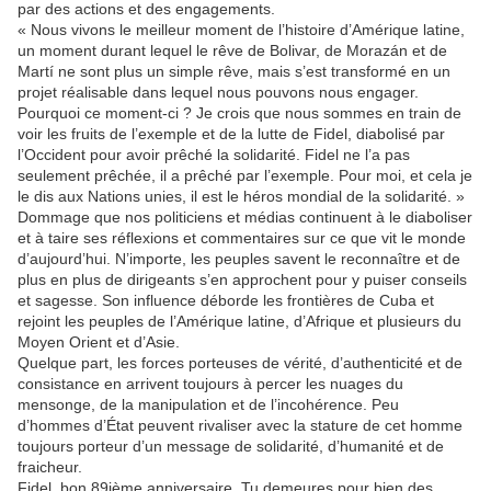
par des actions et des engagements.
« Nous vivons le meilleur moment de l’histoire d’Amérique latine,
un moment durant lequel le rêve de Bolivar, de Morazán et de
Martí ne sont plus un simple rêve, mais s’est transformé en un
projet réalisable dans lequel nous pouvons nous engager.
Pourquoi ce moment-ci ? Je crois que nous sommes en train de
voir les fruits de l’exemple et de la lutte de Fidel, diabolisé par
l’Occident pour avoir prêché la solidarité. Fidel ne l’a pas
seulement prêchée, il a prêché par l’exemple. Pour moi, et cela je
le dis aux Nations unies, il est le héros mondial de la solidarité. »
Dommage que nos politiciens et médias continuent à le diaboliser
et à taire ses réflexions et commentaires sur ce que vit le monde
d’aujourd’hui. N’importe, les peuples savent le reconnaître et de
plus en plus de dirigeants s’en approchent pour y puiser conseils
et sagesse. Son influence déborde les frontières de Cuba et
rejoint les peuples de l’Amérique latine, d’Afrique et plusieurs du
Moyen Orient et d’Asie.
Quelque part, les forces porteuses de vérité, d’authenticité et de
consistance en arrivent toujours à percer les nuages du
mensonge, de la manipulation et de l’incohérence. Peu
d’hommes d’État peuvent rivaliser avec la stature de cet homme
toujours porteur d’un message de solidarité, d’humanité et de
fraicheur.
Fidel, bon 89ième anniversaire. Tu demeures pour bien des