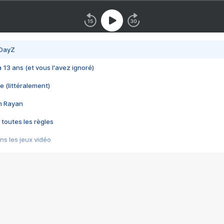
 DayZ
 a 13 ans (et vous l'avez ignoré)
e (littéralement)
im Rayan
 toutes les règles
s les jeux vidéo
us choquant de Rockstar ? - Le scandale BULLY
e plus moche de Steam
du RÊVE tourne au CAUCHEMAR
pendant 8 heures