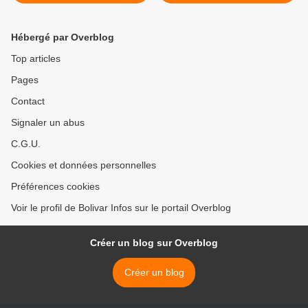
relations diplomatiques
consacré à l'adoption du
après un dialogue à l'ONU
programme de
développement pour
Hébergé par Overblog
l'après-2015 >
Top articles
Pages
Contact
Signaler un abus
C.G.U.
Cookies et données personnelles
Préférences cookies
Voir le profil de Bolivar Infos sur le portail Overblog
Créer un blog sur Overblog
Créer un blog