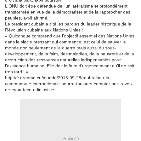
droit à la paix, a-t-il poursuivi.
L'ONU doit être défendue de l'unilatéralisme et profondément
transformée en vue de la démocratiser et de la rapprocher des
peuples, a-t-il affirmé.
Le président cubain a cité les paroles du leader historique de la
Révolution cubaine aux Nations Unies :
« Quiconque comprend que l'objectif essentiel des Nations Unies,
dans le siècle pressant qui commence, est celui de sauver le
monde non seulement de la guerre mais aussi du sous-
développement, de la faim, des maladies, de la pauvreté et de la
destruction des ressources naturelles indispensables pour
l'existence humaine. Elle doit le faire d’urgence avant qu'il ne soit
trop tard ! ».
http://fr.granma.cu/mundo/2015-09-28/raul-a-lonu-la-
communaute-internationale-pourra-toujours-compter-sur-la-voix-
de-cuba-face-a-linjustice
Publicité