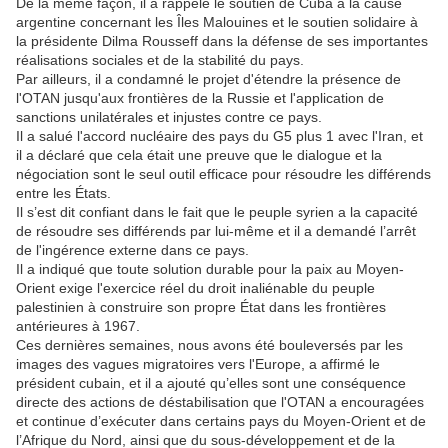
De la même façon, il a rappelé le soutien de Cuba à la cause
argentine concernant les Îles Malouines et le soutien solidaire à
la présidente Dilma Rousseff dans la défense de ses importantes
réalisations sociales et de la stabilité du pays.
Par ailleurs, il a condamné le projet d'étendre la présence de
l'OTAN jusqu'aux frontières de la Russie et l'application de
sanctions unilatérales et injustes contre ce pays.
Il a salué l'accord nucléaire des pays du G5 plus 1 avec l'Iran, et
il a déclaré que cela était une preuve que le dialogue et la
négociation sont le seul outil efficace pour résoudre les différends
entre les États.
Il s’est dit confiant dans le fait que le peuple syrien a la capacité
de résoudre ses différends par lui-même et il a demandé l’arrêt
de l'ingérence externe dans ce pays.
Il a indiqué que toute solution durable pour la paix au Moyen-
Orient exige l'exercice réel du droit inaliénable du peuple
palestinien à construire son propre État dans les frontières
antérieures à 1967.
Ces dernières semaines, nous avons été bouleversés par les
images des vagues migratoires vers l'Europe, a affirmé le
président cubain, et il a ajouté qu’elles sont une conséquence
directe des actions de déstabilisation que l'OTAN a encouragées
et continue d’exécuter dans certains pays du Moyen-Orient et de
l’Afrique du Nord, ainsi que du sous-développement et de la