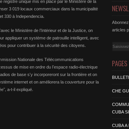
e registre unique mis en place par le Ministère de la
NEWSL
ecenser 3 019 locaux commerciaux dans la municipalité
 et 330 à Independencia.
Abonnez-
articles 
vec le Ministère de l'Intérieur et de la Justice, on
 appliquer un système de patrouille intelligent, avec
Email
éos pour contribuer à la sécurité des citoyens.
Commission Nationale des Télécommunications
PAGES
ssus de mise en ordre du l'espace radio-électrique
radios de base s'y incorporeront sur la frontière et on
BULLET
stème internet et on améliorera la couverture pour la
e", a-t-il expliqué.
CHE G
COMMUN
CUBA S
CUBA A