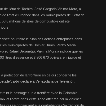
r de l'état de Tachira, José Gregorio Vielma Mora, a
n de l'état d'Urgence dans les municipalités de l' état de
 60,8 millions de litres de combustible ont été
jours.
nisée pour faire le bilan des actions entreprises dans
r les municipalités de Bolívar, Junín, Pedro María
 et Rafael Urdaneta), Vielma Mora a indiqué que les
293 litres d'essence et 3 806 670 bolivars en liquide et
 protection de la frontière en ce qui concerne les
peuple", a-t-il déclaré à Venezolana de Televisión.
eint le passage sur la frontière avec la Colombie
 paix et l'ordre dans cette zone affectée par la violence
fias qui se consacrent à la contrebande d'extraction de