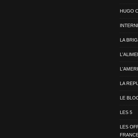
HUGO CHA
INTERN
LA BRI
L'ALIM
L'AMER
LA REP
LE BLO
LES 5
LES OF
FRANC