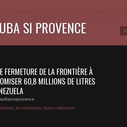
CUBA SI PROVENCE
E FERMETURE DE LA FRONTIÈRE À
OMISER 60,8 MILLIONS DE LITRES
NEZUELA
asifranceprovence
#pétrole
,
#contrebande
,
#para-militarisme