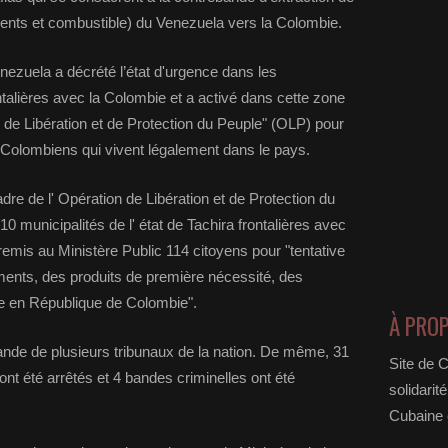
ents et combustible) du Venezuela vers la Colombie.
ezuela a décrété l’état d'urgence dans les
ontalières avec la Colombie et a activé dans cette zone
on de Libération et de Protection du Peuple" (OLP) pour
s Colombiens qui vivent légalement dans le pays.
re de l' Opération de Libération et de Protection du
0 municipalités de l' état de Tachira frontalières avec
remis au Ministère Public 114 citoyens pour "tentative
iments, des produits de première nécessité, des
e en République de Colombie".
À PRO
ande de plusieurs tribunaux de la nation. De même, 31
Site de 
nt été arrêtés et 4 bandes criminelles ont été
solidarit
Cubaine e